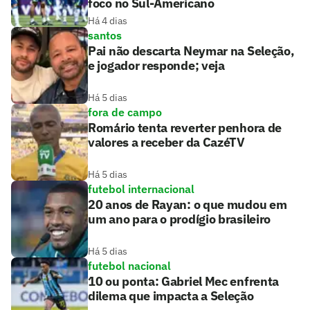
foco no Sul-Americano
Há 4 dias
santos
Pai não descarta Neymar na Seleção,
e jogador responde; veja
Há 5 dias
fora de campo
Romário tenta reverter penhora de
valores a receber da CazéTV
Há 5 dias
futebol internacional
20 anos de Rayan: o que mudou em
um ano para o prodígio brasileiro
Há 5 dias
futebol nacional
10 ou ponta: Gabriel Mec enfrenta
dilema que impacta a Seleção