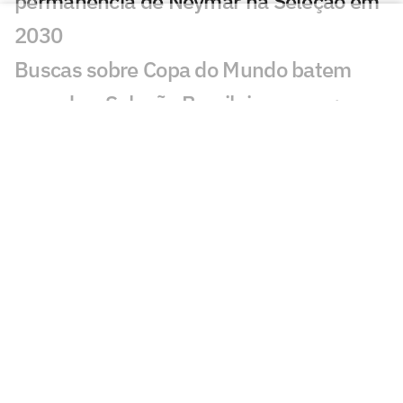
permanência de Neymar na Seleção em
2030
Buscas sobre Copa do Mundo batem
recorde e Seleção Brasileira cresce;
entenda
Do Real Madrid ao Brasil: os motivos que
explicam a queda de Ancelotti na Copa
Harmonização facial de Vini Jr: veja
antes e depois do jogador
Jesus faz revelação sobre a Seleção e
diz que convocaria astro do Flamengo
Vini Jr aparece com novo visual após