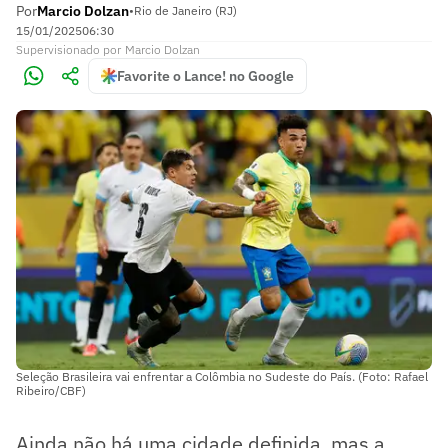
Por
Marcio Dolzan
•
Rio de Janeiro (RJ)
15/01/2025
06:30
Supervisionado
por
Marcio Dolzan
Favorite o Lance! no Google
Seleção Brasileira vai enfrentar a Colômbia no Sudeste do País. (Foto: Rafael
Ribeiro/CBF)
Ainda não há uma cidade definida, mas a