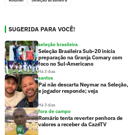
Rodinei
Seleção Brasileira
SUGERIDA PARA VOCÊ!
seleção brasileira
Seleção Brasileira Sub-20 inicia
preparação na Granja Comary com
foco no Sul-Americano
Há 3 dias
santos
Pai não descarta Neymar na Seleção,
e jogador responde; veja
Há 3 dias
fora de campo
Romário tenta reverter penhora de
valores a receber da CazéTV