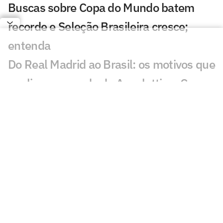
Buscas sobre Copa do Mundo batem
recorde e Seleção Brasileira cresce;
entenda
Do Real Madrid ao Brasil: os motivos que
explicam a queda de Ancelotti na Copa
Harmonização facial de Vini Jr: veja
antes e depois do jogador
Jesus faz revelação sobre a Seleção e
diz que convocaria astro do Flamengo
Vini Jr aparece com novo visual após
procedimento estético
Brasil sobe no ranking da Fifa e encosta