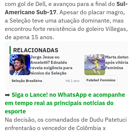
com gol de Dell, e avançou para a final do
Sul-
Americano Sub-17
. Apesar do placar magro,
a Seleção teve uma atuação dominante, mas
encontrou forte resistência do goleiro Villegas,
de apena 15 anos.
RELACIONADAS
Jorge Jesus ou
Marta detona
Ancelotti? Ednaldo
após vitória d
revela exigência para
Feminina
técnico da Seleção
Futebol Feminino
Seleção Brasileira
Há 1 ano
➡️
Siga o Lance! no WhatsApp e acompanhe
em tempo real as principais notícias do
esporte
Na decisão, os comandados de Dudu Patetuci
enfrentarão o vencedor de Colômbia x