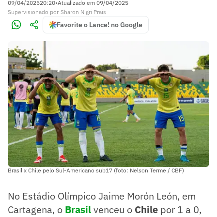
09/04/2025
20:20
•
Atualizado em
09/04/2025
Supervisionado
por
Sharon Nigri Prais
Favorite o Lance! no Google
Brasil x Chile pelo Sul-Americano sub17 (foto: Nelson Terme / CBF)
No Estádio Olímpico Jaime Morón León, em
Cartagena, o
Brasil
venceu o
Chile
por 1 a 0,