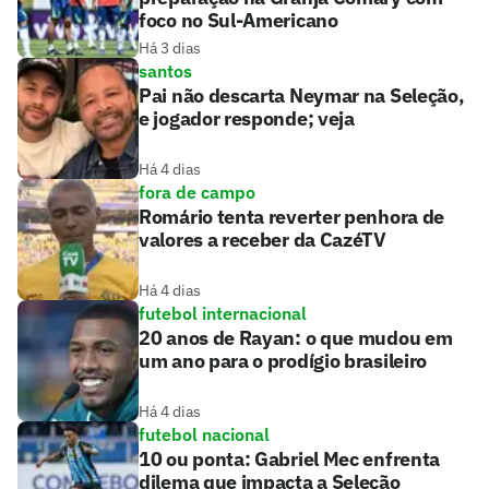
foco no Sul-Americano
Há 3 dias
santos
Pai não descarta Neymar na Seleção,
e jogador responde; veja
Há 4 dias
fora de campo
Romário tenta reverter penhora de
valores a receber da CazéTV
Há 4 dias
futebol internacional
20 anos de Rayan: o que mudou em
um ano para o prodígio brasileiro
Há 4 dias
futebol nacional
10 ou ponta: Gabriel Mec enfrenta
dilema que impacta a Seleção