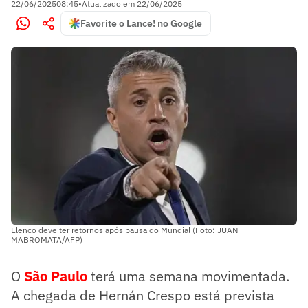
22/06/2025
08:45
•
Atualizado em
22/06/2025
Favorite o Lance! no Google
Elenco deve ter retornos após pausa do Mundial (Foto: JUAN
MABROMATA/AFP)
O
São Paulo
terá uma semana movimentada.
A chegada de Hernán Crespo está prevista