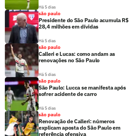
Há 5 dias
são paulo
Presidente do São Paulo acumula R$
28,4 milhões em dívidas
Há 5 dias
são paulo
Calleri e Lucas: como andam as
renovações no São Paulo
Há 5 dias
são paulo
São Paulo: Lucca se manifesta após
sofrer acidente de carro
Há 5 dias
são paulo
Renovação de Calleri: números
explicam aposta do São Paulo em
referência ofensiva