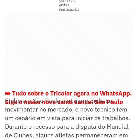
CONTINUA
APÓS A
PUBLICIDADE
➡️ Tudo sobre o Tricolor agora no WhatsApp.
Embora o São Paulo ainda pretenda se
Siga o nosso novo canal Lance! São Paulo
movimentar no mercado, o novo técnico tem
um cenário em vista para iniciar os trabalhos.
Durante o recesso para a disputa do Mundial
de Clubes, alguns atletas permaneceram em