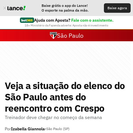
Baixe grátis o app do Lance!
Baixe agora
O esporte na palma da mão.
Ajuda com Aposta?
Fale com o assistente.
18+ Ministério da Fazenda adverte: Aposta não é investimento
São Paulo
Veja a situação do elenco do
São Paulo antes do
reencontro com Crespo
Treinador deve chegar no começo da semana
Por
Izabella Giannola
•
São Paulo (SP)