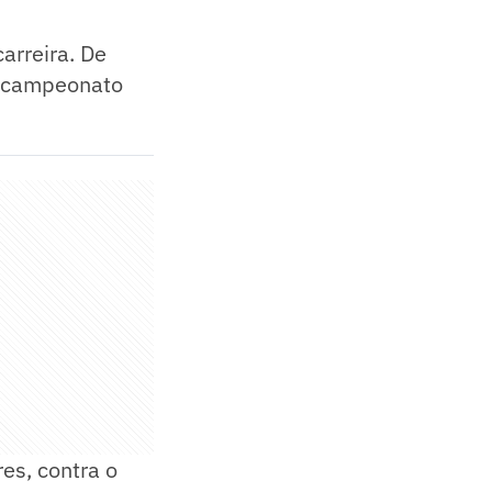
arreira. De
bicampeonato
res, contra o