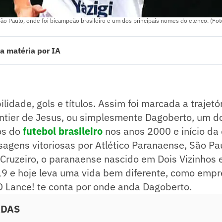
o Paulo, onde foi bicampeão brasileiro e um dos principais nomes do elenco. (Fot
a matéria por IA
atacante destacado no futebol brasileiro, conhecido por sua velocidade 
toriosas por Atlético Paranaense, São Paulo, Internacional e Cruzeiro.
s importantes e viveu grandes momentos, apesar de lesões que afetaram
2019 e se tornou empresário no ramo gastronômico, especialmente ha
lidade, gols e títulos. Assim foi marcada a trajetó
 o futebol, participando de eventos e expressando carinho pelos clube
ado pelo jornalista!
ntier de Jesus, ou simplesmente Dagoberto, um d
os do
futebol brasileiro
nos anos 2000 e início da
gens vitoriosas por Atlético Paranaense, São Pau
 Cruzeiro, o paranaense nascido em Dois Vizinhos 
19 e hoje leva uma vida bem diferente, como empr
O Lance! te conta por onde anda Dagoberto.
ADAS