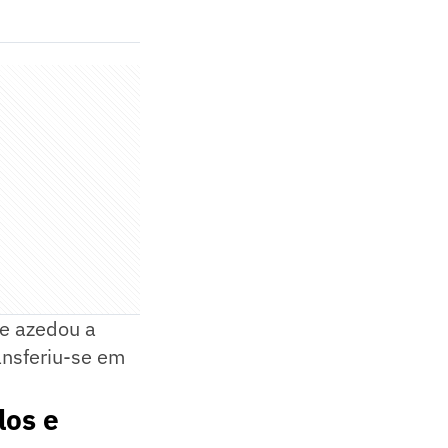
ue azedou a
ansferiu-se em
los e