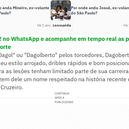
e anda Mineiro, ex-volante
Por onde anda Josué, ex-volan
Paulo?
do São Paulo?
Há 1 ano
Lancepédia
Há 
e! no WhatsApp e acompanhe em tempo real as p
porte
agol" ou "Dagolberto" pelos torcedores, Dagobert
eu estilo arrojado, dribles rápidos e bom posicio
a as lesões tenham limitado parte de sua carreir
azem dele um nome respeitado na história recente
 Cruzeiro.
CONTINUA
APÓS A
PUBLICIDADE