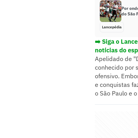
Por ond
do São 
Lancepédia
➡️ Siga o Lanc
notícias do es
Apelidado de "D
conhecido por s
ofensivo. Embor
e conquistas f
o São Paulo e o