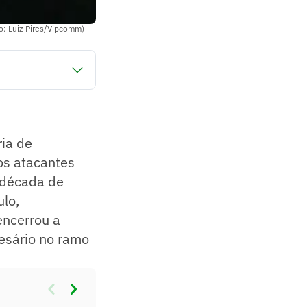
o: Luiz Pires/Vipcomm)
e habilidade.
 sua carreira.
mburguerias.
ria de
s onde jogou.
os atacantes
 década de
lo,
encerrou a
esário no ramo