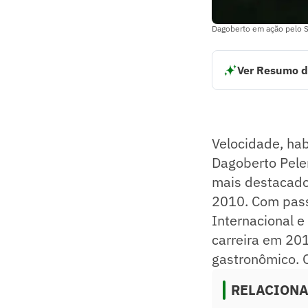
Dagoberto em ação pelo Sã
Ver Resumo d
Dagoberto foi um 
Teve passagens vi
Conquistou título
Aposentou-se em 
Velocidade, habi
Manteve laços com
Resumo supervision
Dagoberto Pele
mais destacad
2010. Com passa
Internacional e
carreira em 20
gastronômico. 
RELACION