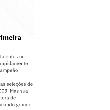
rimeira
 talentos no
e rapidamente
e Campeão
nas seleções de
2003. Mas sua
ptura de
ficando grande