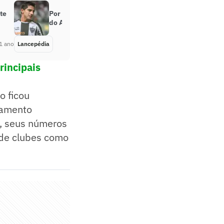
te
Por onde anda Danilinho, ex-meia
do Atlético Mineiro?
1 ano
Lancepédia
Há 1 ano
rincipais
o ficou
namento
a, seus números
 de clubes como