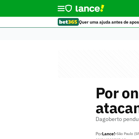
Quer uma ajuda antes de apos
Por on
atacan
Dagoberto pendur
Por
Lance!
•
São Paulo (S