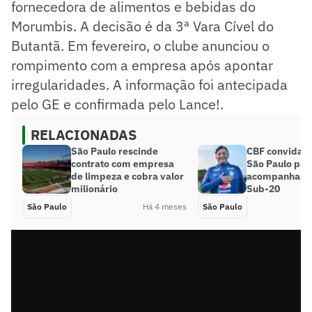
fornecedora de alimentos e bebidas do
Morumbis. A decisão é da 3ª Vara Cível do
Butantã. Em fevereiro, o clube anunciou o
rompimento com a empresa após apontar
irregularidades. A informação foi antecipada
pelo GE e confirmada pelo Lance!.
RELACIONADAS
São Paulo rescinde
CBF convida d
contrato com empresa
São Paulo par
de limpeza e cobra valor
acompanhar S
milionário
Sub-20
São Paulo
Há 4 meses
São Paulo