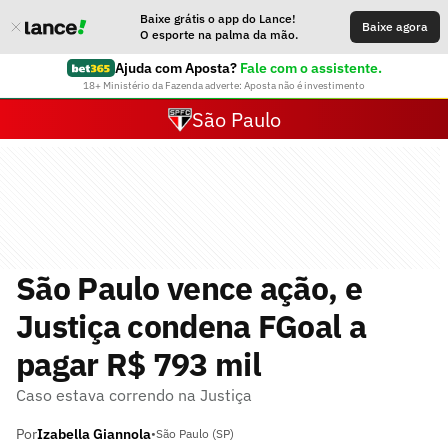
Baixe grátis o app do Lance!
Baixe agora
O esporte na palma da mão.
Ajuda com Aposta?
Fale com o assistente.
18+ Ministério da Fazenda adverte: Aposta não é investimento
São Paulo
São Paulo vence ação, e
Justiça condena FGoal a
pagar R$ 793 mil
Caso estava correndo na Justiça
Por
Izabella Giannola
•
São Paulo (SP)