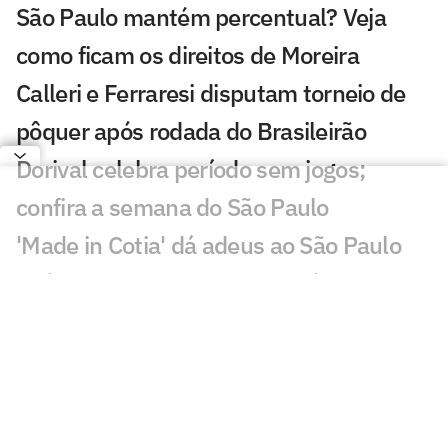
São Paulo mantém percentual? Veja
como ficam os direitos de Moreira
Calleri e Ferraresi disputam torneio de
pôquer após rodada do Brasileirão
Dorival celebra período sem jogos;
confira a semana do São Paulo
'Made in Cotia' dá adeus ao São Paulo
após acerto com o Oriente Médio
Com zaga em crise, São Paulo aposta
em Osorio e vê a fórmula Beraldo se
repetir
Mauro Cezar questiona impedimento