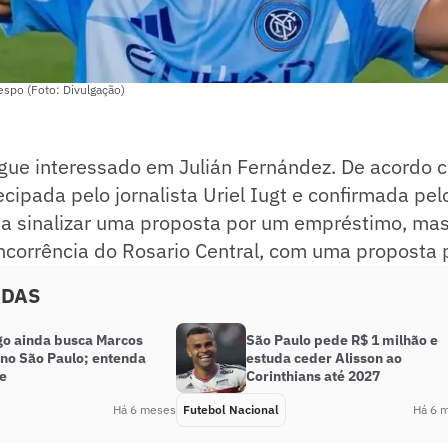
espo (Foto: Divulgação)
ue interessado em Julián Fernández. De acordo 
cipada pelo jornalista Uriel Iugt e confirmada pel
u a sinalizar uma proposta por um empréstimo, ma
ncorrência do Rosario Central, com uma proposta 
ADAS
o ainda busca Marcos
São Paulo pede R$ 1 milhão e
 no São Paulo; entenda
estuda ceder Alisson ao
se
Corinthians até 2027
Há 6 meses
Futebol Nacional
Há 6 