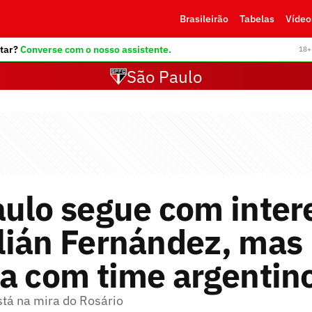
Brasileirão
Tabelas
Vídeo
tar?
Converse com o nosso assistente.
18+ 
São Paulo
ulo segue com inter
lián Fernández, mas
a com time argentin
tá na mira do Rosário