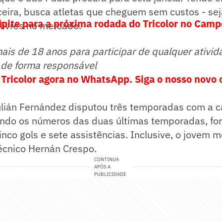
ceira, busca atletas que cheguem sem custos - sej
lpite para a próxima rodada do Tricolor no Cam
livres no mercado.
mais de 18 anos para participar de qualquer ativid
 de forma responsável
 Tricolor agora no WhatsApp. Siga o nosso novo 
ulián Fernández disputou três temporadas com a 
ando os números das duas últimas temporadas, fo
inco gols e sete assistências. Inclusive, o jovem m
écnico Hernán Crespo.
CONTINUA
APÓS A
PUBLICIDADE