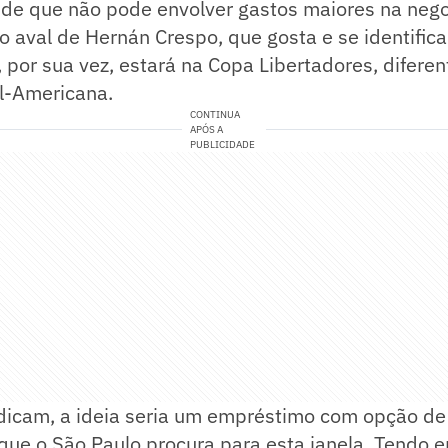
nde que não pode envolver gastos maiores na nego
 aval de Hernán Crespo, que gosta e se identifica
, por sua vez, estará na Copa Libertadores, difere
ul-Americana.
CONTINUA
APÓS A
PUBLICIDADE
dicam, a ideia seria um empréstimo com opção de
que o São Paulo procura para esta janela. Tendo e