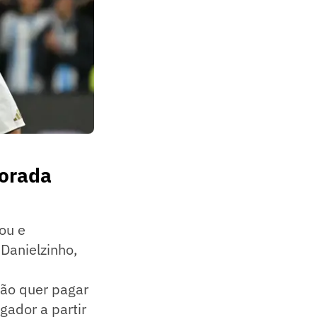
porada
ou e
Danielzinho,
não quer pagar
ogador a partir