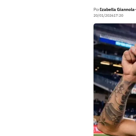
Por
Izabella Giannola
•
20/01/2026
17:20