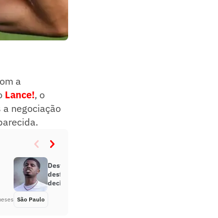
com a
o
Lance!
, o
s a negociação
parecida.
Destaque da Copinha será
desfalque do São Paulo em
decisão por ‘mandar beijos’
meses
São Paulo
Há 6 meses