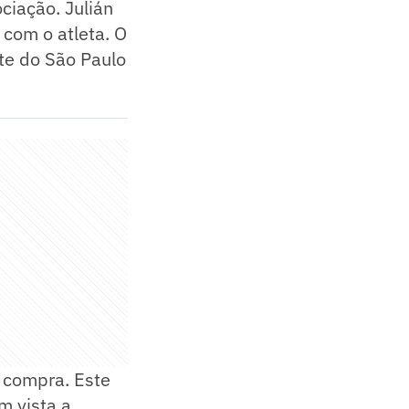
ciação. Julián
 com o atleta. O
nte do São Paulo
 compra. Este
m vista a