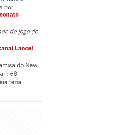
a por
peonato
ade de jogo de
canal Lance!
camisa do New
ram 68
eia teria