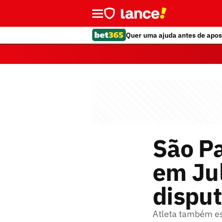
Quer uma ajuda antes de apos
São Pa
em Ju
disput
Atleta também es