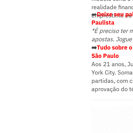
realidade finan
➡️
Deixe seu pa
empréstimo ou 
Paulista
*É preciso ter 
apostas. Jogue
➡️
Tudo sobre o
São Paulo
Aos 21 anos, J
York City. Som
partidas, com c
aprovação do t