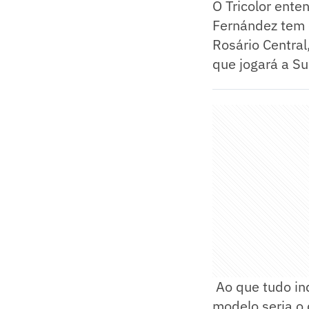
O Tricolor ente
Fernández tem o
Rosário Central
que jogará a S
Ao que tudo in
modelo seria o 