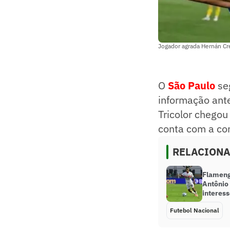
Jogador agrada Hernán Cr
O
São Paulo
seg
informação ante
Tricolor chego
conta com a co
RELACION
Flameng
Antônio
interes
Futebol Nacional