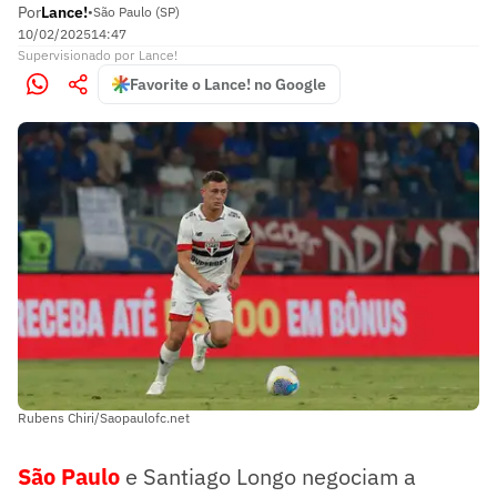
Por
Lance!
•
São Paulo (SP)
10/02/2025
14:47
Supervisionado
por
Lance!
Favorite o Lance! no Google
Rubens Chiri/Saopaulofc.net
São Paulo
e Santiago Longo negociam a