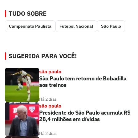
TUDO SOBRE
Campeonato Paulista
Futebol Nacional
São Paulo
SUGERIDA PARA VOCÊ!
são paulo
São Paulo tem retorno de Bobadilla
aos treinos
Há 2 dias
são paulo
Presidente do São Paulo acumula R$
28,4 milhões em dívidas
Há 2 dias