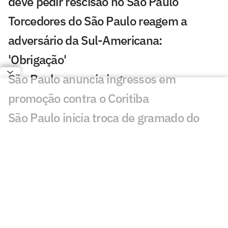
deve pedir rescisão no São Paulo
Torcedores do São Paulo reagem a
adversário da Sul-Americana:
'Obrigação'
São Paulo anuncia ingressos em
promoção contra o Coritiba
São Paulo inicia troca de gramado do
Morumbis; veja detalhes
Chaveamento da Sul-Americana: Brasil
tem cinco times nas oitavas
Em caráter comemorativo, São Paulo
lança terceiro uniforme; veja fotos