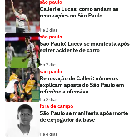
são paulo
Calleri e Lucas: como andam as
renovações no São Paulo
Há 2 dias
são paulo
São Paulo: Lucca se manifesta após
sofrer acidente de carro
Há 2 dias
são paulo
Renovação de Calleri: números
explicam aposta do São Paulo em
referência ofensiva
Há 2 dias
fora de campo
São Paulo se manifesta após morte
de ex-jogador da base
Há 4 dias