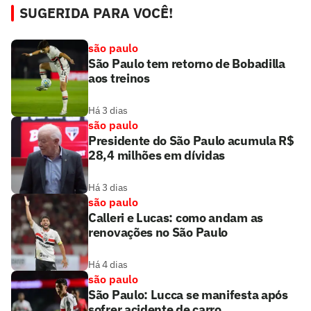
SUGERIDA PARA VOCÊ!
são paulo
São Paulo tem retorno de Bobadilla
aos treinos
Há 3 dias
são paulo
Presidente do São Paulo acumula R$
28,4 milhões em dívidas
Há 3 dias
são paulo
Calleri e Lucas: como andam as
renovações no São Paulo
Há 4 dias
são paulo
São Paulo: Lucca se manifesta após
sofrer acidente de carro