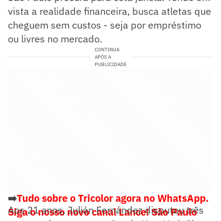
vista a realidade financeira, busca atletas que
cheguem sem custos - seja por empréstimo
ou livres no mercado.
CONTINUA
APÓS A
PUBLICIDADE
➡️
Tudo sobre o Tricolor agora no WhatsApp.
Aos 21 anos, Julián Fernández disputou três
Siga o nosso novo canal Lance! São Paulo