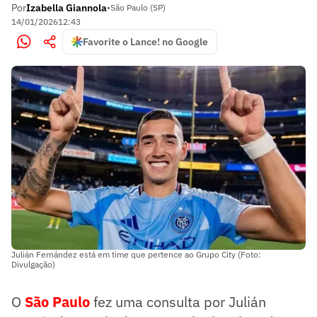
Por
Izabella Giannola
•
São Paulo (SP)
14/01/2026
12:43
Favorite o Lance! no Google
Julián Fernández está em time que pertence ao Grupo City (Foto:
Divulgação)
O
São Paulo
fez uma consulta por Julián