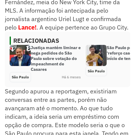
Fernández, meia do New York City, time da
MLS. A informação foi antecipada pelo
jornalista argentino Uriel Lugt e confirmada
pelo
Lance!
. A equipe pertence ao Grupo City.
RELACIONADAS
Justiça mantém liminar e
São Paulo pod
nega pedidos do São
‘reforço casei
Paulo sobre votação do
início de tem
impeachment de
Casares
São Paulo
São Paulo
Há 6 meses
Segundo apurou a reportagem, existiriam
conversas entre as partes, porém não
avançaram até o momento. Ao que tudo
indicam, a ideia seria um empréstimo com
opção de compra. Este modelo seria o que o
São Paulo procura para esta janela. Tendo em