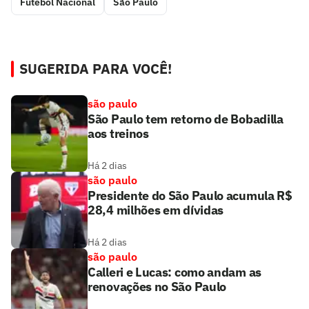
Futebol Nacional
São Paulo
SUGERIDA PARA VOCÊ!
são paulo
São Paulo tem retorno de Bobadilla
aos treinos
Há 2 dias
são paulo
Presidente do São Paulo acumula R$
28,4 milhões em dívidas
Há 2 dias
são paulo
Calleri e Lucas: como andam as
renovações no São Paulo