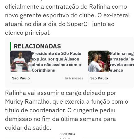
oficialmente a contratação de Rafinha como
novo gerente esportivo do clube. O ex-lateral
atuará no dia a dia do SuperCT junto ao
elenco principal.
RELACIONADAS
Presidente do São Paulo
Rafinha nega ‘
explica por que Alisson
arrasada’ no 
ainda não assinou com o
revela acordo
Corinthians
elenco
São Paulo
Há 6 meses
São Paulo
Rafinha vai assumir o cargo deixado por
Muricy Ramalho, que exercia a função com o
título de coordenador. O dirigente pediu
demissão no fim da última semana para
cuidar da saúde.
CONTINUA
APÓS A