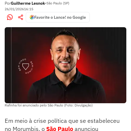
Por
Guilherme Lesnok
•
São Paulo (SP)
26/01/2026
16:15
Favorite o Lance! no Google
Rafinha foi anunciado pelo São Paulo (Foto: Divulgação)
Em meio à crise política que se estabeleceu
no Morumbis, o
São Paulo
anunciou