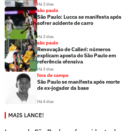
Há 3 dias
são paulo
São Paulo: Lucca se manifesta após
sofrer acidente de carro
Há 3 dias
são paulo
Renovação de Calleri: números
explicam aposta do São Paulo em
referência ofensiva
Há 3 dias
fora de campo
São Paulo se manifesta após morte
de ex-jogador da base
Há 4 dias
MAIS LANCE!