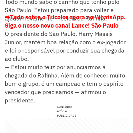
Todo mundo sabe o carinho que tenho pelo
São Paulo. Estou preparado para voltar e
➡️Tudo sobre o Tricolor agora no WhatsApp.
ajudar novamente — celebrou Rafinha.
Siga o nosso novo canal Lance! São Paulo
O presidente do São Paulo, Harry Massis
Junior, mantém boa relação com o ex-jogador
e foi o responsável por conduzir sua chegada
ao clube.
— Estou muito feliz por anunciarmos a
chegada do Rafinha. Além de conhecer muito
bem o grupo, é um campeão e tem o espírito
vencedor que precisamos — afirmou o
presidente.
CONTINUA
APÓS A
PUBLICIDADE