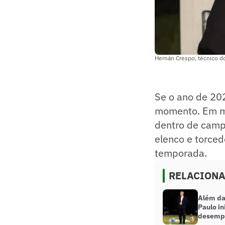
Hernán Crespo, técnico d
Se o ano de 20
momento. Em me
dentro de campo
elenco e torced
temporada.
RELACION
Além da 
Paulo in
desempe