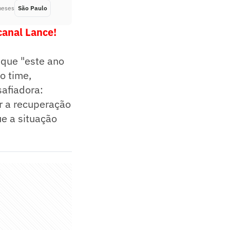
meses
São Paulo
Há 6 meses
canal Lance!
 que "este ano
o time,
afiadora:
r a recuperação
ue a situação