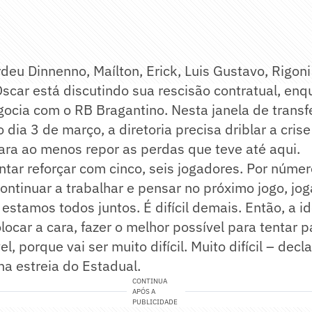
erdeu Dinnenno, Maílton, Erick, Luis Gustavo, Rigoni
scar está discutindo sua rescisão contratual, enq
ocia com o RB Bragantino. Nesta janela de transf
o dia 3 de março, a diretoria precisa driblar a crise
ara ao menos repor as perdas que teve até aqui.
tar reforçar com cinco, seis jogadores. Por númer
ontinuar a trabalhar e pensar no próximo jogo, jog
estamos todos juntos. É difícil demais. Então, a id
olocar a cara, fazer o melhor possível para tentar 
l, porque vai ser muito difícil. Muito difícil – decl
na estreia do Estadual.
CONTINUA
APÓS A
PUBLICIDADE