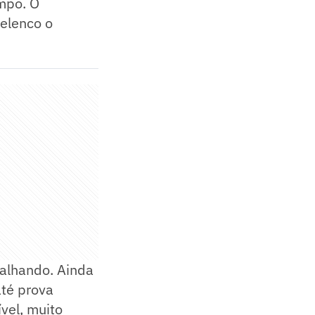
mpo. O
 elenco o
balhando. Ainda
té prova
vel, muito