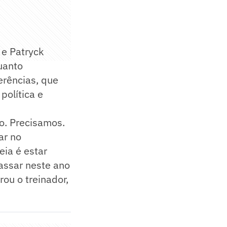
 e Patryck
uanto
erências, que
 política e
o. Precisamos.
ar no
eia é estar
passar neste ano
arou o treinador,