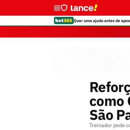
Quer uma ajuda antes de apos
Reforç
como C
São P
Treinador pede c