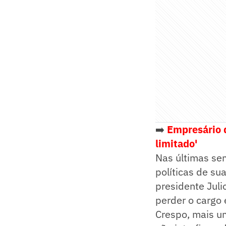
➡️
Empresário d
limitado'
Nas últimas se
políticas de su
presidente Juli
perder o cargo
Crespo, mais um