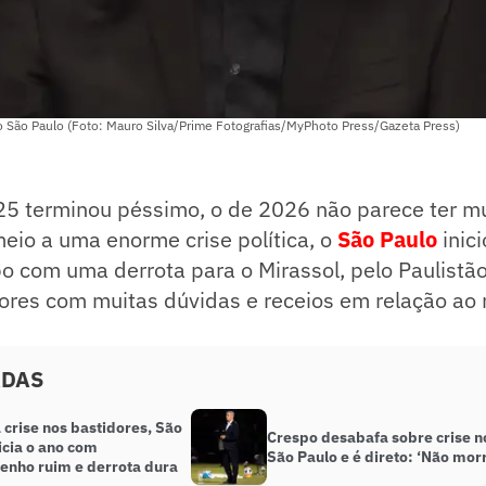
o São Paulo (Foto: Mauro Silva/Prime Fotografias/MyPhoto Press/Gazeta Press)
25 terminou péssimo, o de 2026 não parece ter m
io a uma enorme crise política, o
São Paulo
inic
 com uma derrota para o Mirassol, pelo Paulistão
ores com muitas dúvidas e receios em relação ao 
ADAS
crise nos bastidores, São
Crespo desabafa sobre crise n
icia o ano com
São Paulo e é direto: ‘Não mor
nho ruim e derrota dura