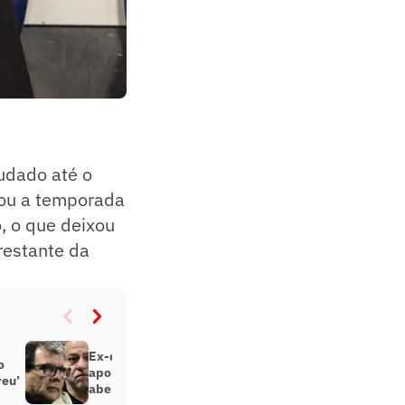
udado até o
iou a temporada
, o que deixou
restante da
Ex-diretor do São Paulo é
o
apontado em investigação após
reu’
abertura de 15 empresas