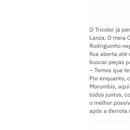
O Tricolor já p
Lanza. O meia O
Rodriguinho neg
fica aberta até 
buscar peças p
– Temos que ten
Por enquanto, c
Morumbis, aqui 
todos juntos, c
o melhor possíve
após a derrota 