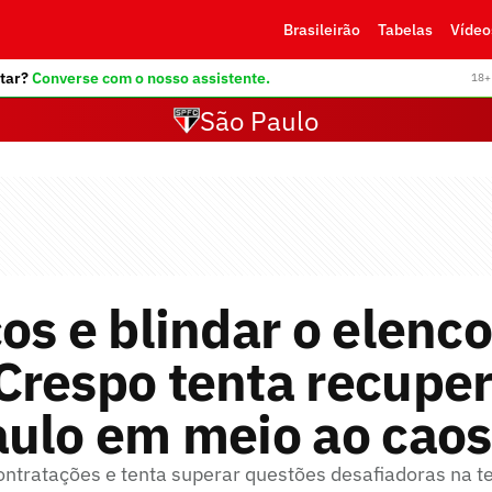
Brasileirão
Tabelas
Vídeo
tar?
Converse com o nosso assistente.
18+ 
São Paulo
os e blindar o elenco
respo tenta recuper
aulo em meio ao caos
ontratações e tenta superar questões desafiadoras na 