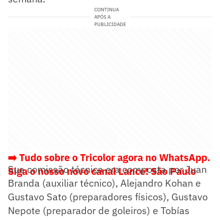
CONTINUA
APÓS A
PUBLICIDADE
➡️ Tudo sobre o Tricolor agora no WhatsApp.
Sua comissão técnica era composta por Juan
Siga o nosso novo canal Lance! São Paulo
Branda (auxiliar técnico), Alejandro Kohan e
Gustavo Sato (preparadores físicos), Gustavo
Nepote (preparador de goleiros) e Tobías