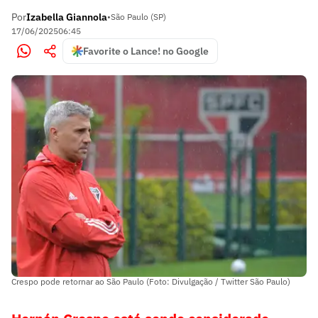
Por
Izabella Giannola
•
São Paulo (SP)
17/06/2025
06:45
Favorite o Lance! no Google
Crespo pode retornar ao São Paulo (Foto: Divulgação / Twitter São Paulo)