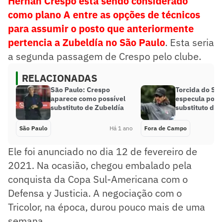
Hernán Crespo está sendo considerado
como plano A entre as opções de técnicos
para assumir o posto que anteriormente
pertencia a Zubeldía no São Paulo
. Esta seria
a segunda passagem de Crespo pelo clube.
RELACIONADAS
São Paulo: Crespo
Torcida do Sã
aparece como possível
especula poss
substituto de Zubeldía
substituto de
São Paulo
Há 1 ano
Fora de Campo
Ele foi anunciado no dia 12 de fevereiro de
2021. Na ocasião, chegou embalado pela
conquista da Copa Sul-Americana com o
Defensa y Justicia. A negociação com o
Tricolor, na época, durou pouco mais de uma
semana.