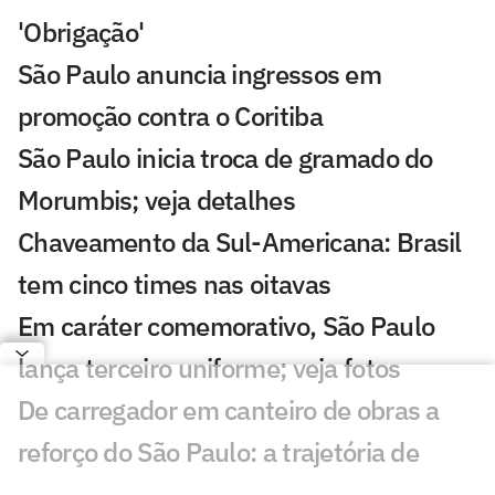
'Obrigação'
São Paulo anuncia ingressos em
promoção contra o Coritiba
São Paulo inicia troca de gramado do
Morumbis; veja detalhes
Chaveamento da Sul-Americana: Brasil
tem cinco times nas oitavas
Em caráter comemorativo, São Paulo
lança terceiro uniforme; veja fotos
De carregador em canteiro de obras a
reforço do São Paulo: a trajetória de
Newton