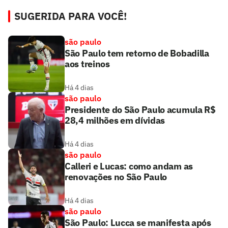
SUGERIDA PARA VOCÊ!
são paulo
São Paulo tem retorno de Bobadilla
aos treinos
Há 4 dias
são paulo
Presidente do São Paulo acumula R$
28,4 milhões em dívidas
Há 4 dias
são paulo
Calleri e Lucas: como andam as
renovações no São Paulo
Há 4 dias
são paulo
São Paulo: Lucca se manifesta após