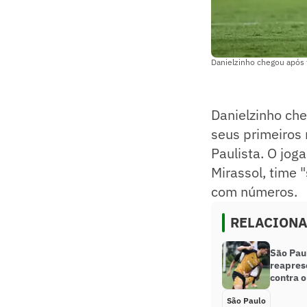
Danielzinho chegou após
Danielzinho ch
seus primeiros
Paulista. O jo
Mirassol, time
com números.
RELACION
São Pau
reapres
contra o
São Paulo