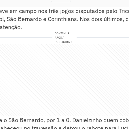
eve em campo nos três jogos disputados pelo Trico
ol, São Bernardo e Corinthians. Nos dois últimos,
atenção.
CONTINUA
APÓS A
PUBLICIDADE
ra o São Bernardo, por 1 a 0, Danielzinho quem cob
abeceou no travessão e deixou o rebote para Luci