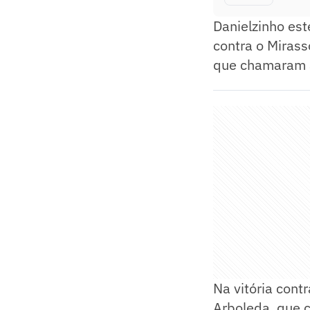
Danielzinho est
contra o Mirass
que chamaram 
Na vitória cont
Arboleda, que c