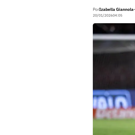
Por
Izabella Giannola
•
20/01/2026
04:05