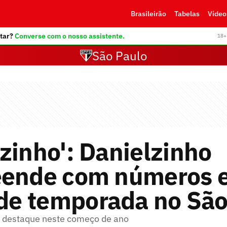
Brasileirão
Tabelas
Vídeo
tar?
Converse com o nosso assistente.
18+ 
São Paulo
zinho': Danielzinho
eende com números 
 de temporada no Sã
o destaque neste começo de ano