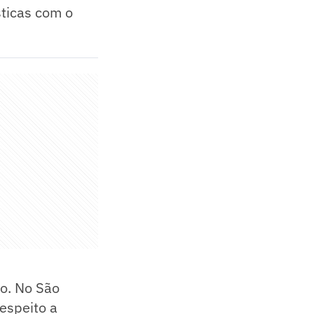
sticas com o
co. No São
respeito a