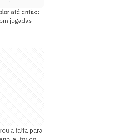
lor até então:
 com jogadas
rou a falta para
ano, autor do