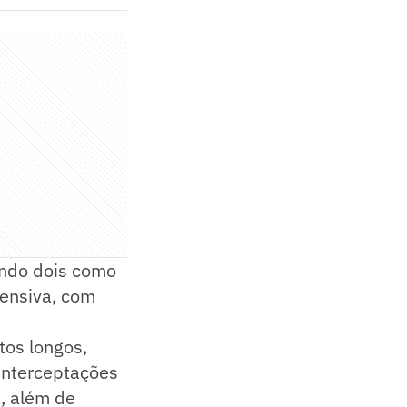
endo dois como
fensiva, com
os longos,
interceptações
, além de