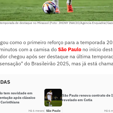
 temporada de destaque no Mirassol (Foto: JHONY INACIO/Agencia Enquadrar/Gaze
egou como o primeiro reforço para a temporada 20
 minutos com a camisa do
São Paulo
no início de
gador chegou após ser destaque na última tempora
 "sensação" do Brasileirão 2025, mas já está cha
ADAS
lo tem novidade em
São Paulo renova contrato de 
entação após clássico
revelado em Cotia
 Corinthians
Há 6 meses
São Paulo
Há 6 