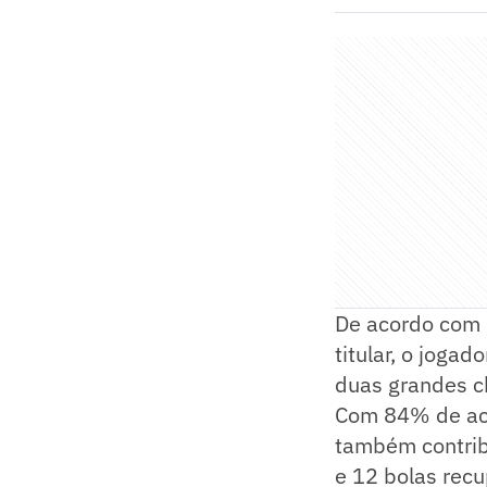
De acordo com 
titular, o joga
duas grandes ch
Com 84% de ace
também contrib
e 12 bolas recu