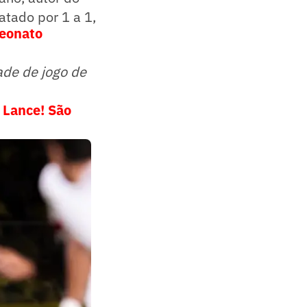
atado por 1 a 1,
peonato
ade de jogo de
 Lance! São