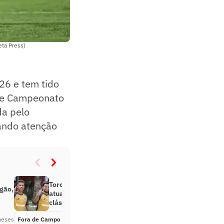
ta Press)
26 e tem tido
ste Campeonato
da pelo
mando atenção
Torcedores do São Paulo reagem à
Igão,
atuação de Danielzinho em
clássico: ‘Joga muito’
meses
Fora de Campo
Há 6 meses