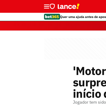
Quer uma ajuda antes de apos
'Motor
surpr
início
Jogador tem sid