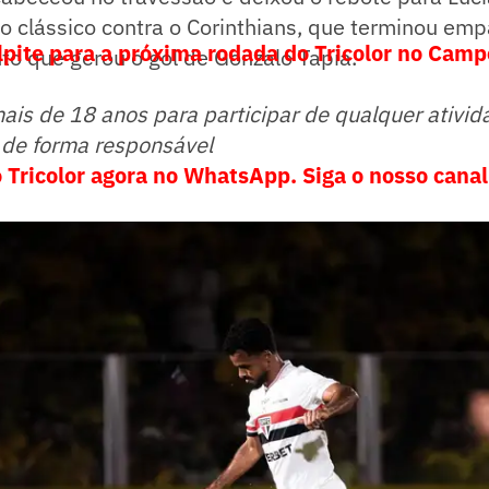
 No clássico contra o Corinthians, que terminou emp
lpite para a próxima rodada do Tricolor no Cam
to que gerou o gol de Gonzalo Tapia.
mais de 18 anos para participar de qualquer ativid
 de forma responsável
 Tricolor agora no WhatsApp. Siga o nosso canal