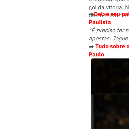
gol da vitória.
➡️
Deixe seu pa
deu o cruzamen
Paulista
*É preciso ter 
apostas. Jogue
➡️
Tudo sobre o
Paulo