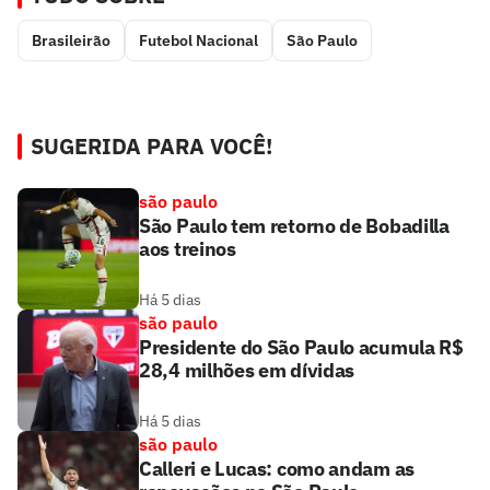
Brasileirão
Futebol Nacional
São Paulo
SUGERIDA PARA VOCÊ!
são paulo
São Paulo tem retorno de Bobadilla
aos treinos
Há 5 dias
são paulo
Presidente do São Paulo acumula R$
28,4 milhões em dívidas
Há 5 dias
são paulo
Calleri e Lucas: como andam as