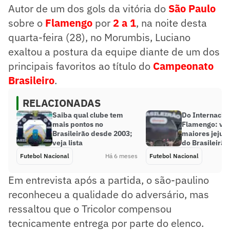
Autor de um dos gols da vitória do
São Paulo
sobre o
Flamengo
por
2 a 1
, na noite desta
quarta-feira (28), no Morumbis, Luciano
exaltou a postura da equipe diante de um dos
principais favoritos ao título do
Campeonato
Brasileiro
.
RELACIONADAS
Saiba qual clube tem
Do Internacio
mais pontos no
Flamengo: vej
Brasileirão desde 2003;
maiores jejuns
veja lista
do Brasileirão
Futebol Nacional
Há 6 meses
Futebol Nacional
Em entrevista após a partida, o são-paulino
reconheceu a qualidade do adversário, mas
ressaltou que o Tricolor compensou
tecnicamente entrega por parte do elenco.