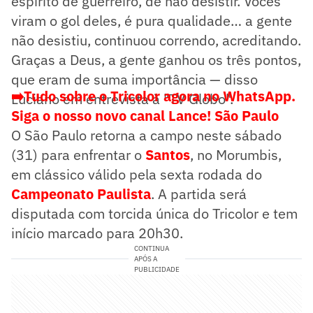
espírito de guerreiro, de não desistir. Vocês
viram o gol deles, é pura qualidade… a gente
não desistiu, continuou correndo, acreditando.
Graças a Deus, a gente ganhou os três pontos,
que eram de suma importância — disso
➡️Tudo sobre o Tricolor agora no WhatsApp.
Luciano em entrevista à "TV Globo".
Siga o nosso novo canal Lance! São Paulo
O São Paulo retorna a campo neste sábado
(31) para enfrentar o
Santos
, no Morumbis,
em clássico válido pela sexta rodada do
Campeonato Paulista
. A partida será
disputada com torcida única do Tricolor e tem
início marcado para 20h30.
CONTINUA
APÓS A
PUBLICIDADE