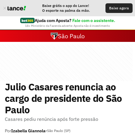
Baixe grátis o app do Lance!
Baixe agora
O esporte na palma da mão.
Ajuda com Aposta?
Fale com o assistente.
18+ Ministério da Fazenda adverte: Aposta não é investimento
São Paulo
Julio Casares renuncia ao
cargo de presidente do São
Paulo
Casares pediu renúncia após forte pressão
Por
Izabella Giannola
•
São Paulo (SP)