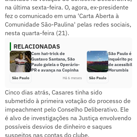
na última sexta-feira. O, agora, ex-presidente
fez o comunicado em uma 'Carta Aberta à
Comunidade São-Paulina' pelas redes sociais,
nesta quarta-feira (21).
RELACIONADAS
Com hat-trick de
São Paulo é al
Gustavo Santana, São
inquérito por
Paulo goleia o Operário-
de acessibili
PR e avança na Copinha
Morumbis
São Paulo
Há 6 meses
São Paulo
Cinco dias atrás, Casares tinha sido
submetido à primeira votação do processo de
impeachment pelo Conselho Deliberativo. Ele
é alvo de investigações na Justiça envolvendo
possíveis desvios de dinheiro e saques
suspeitos nas contas do clube.