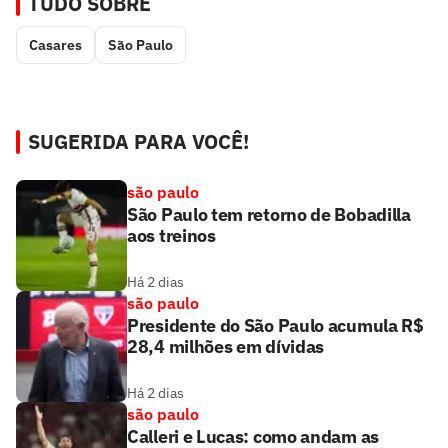
TUDO SOBRE
Casares
São Paulo
SUGERIDA PARA VOCÊ!
são paulo
São Paulo tem retorno de Bobadilla
aos treinos
Há 2 dias
são paulo
Presidente do São Paulo acumula R$
28,4 milhões em dívidas
Há 2 dias
são paulo
Calleri e Lucas: como andam as