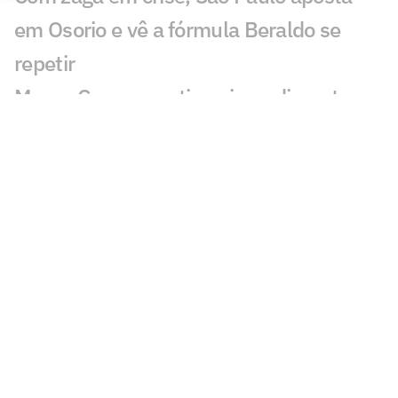
em Osorio e vê a fórmula Beraldo se
repetir
Mauro Cezar questiona impedimento
semiautomático em Flamengo x São
Paulo
São Paulo observa negociação de cria de
Cotia e pode lucrar com transferência
Dorival Júnior abre o jogo sobre papel do
Morumbis nos resultados do São Paulo
Torcedores do Flamengo reagem ao gol
de Calleri: 'Sempre'