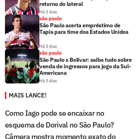
retorno do lateral
Há 3 dias
são paulo
São Paulo acerta empréstimo de
Tapia para time dos Estados Unidos
Há 3 dias
são paulo
São Paulo x Bolívar: saiba tudo sobre
venda de ingressos para jogo da Sul-
Americana
Há 3 dias
MAIS LANCE!
Como Iago pode se encaixar no
esquema de Dorival no São Paulo?
Câmera mostra momento exato do