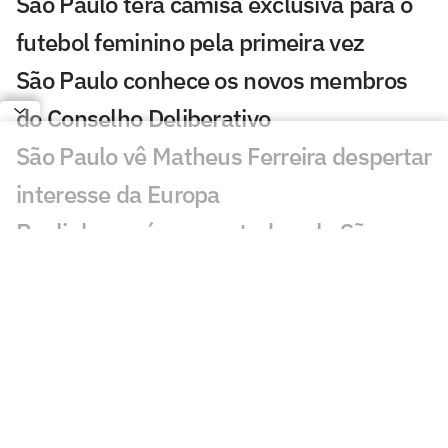
São Paulo terá camisa exclusiva para o
futebol feminino pela primeira vez
São Paulo conhece os novos membros
do Conselho Deliberativo
São Paulo vê Matheus Ferreira despertar
interesse da Europa
Paulinho será emprestado pelo São
Paulo para time da Série B
Newton revela conversas com Ferraresi
e Artur antes de acertar com o São
Paulo
MP arquiva inquérito contra presidente