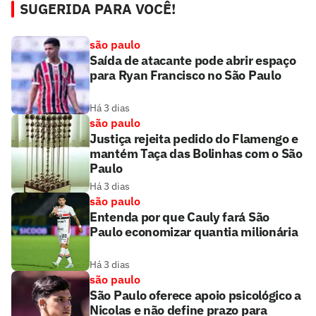
SUGERIDA PARA VOCÊ!
são paulo
Saída de atacante pode abrir espaço
para Ryan Francisco no São Paulo
Há 3 dias
são paulo
Justiça rejeita pedido do Flamengo e
mantém Taça das Bolinhas com o São
Paulo
Há 3 dias
são paulo
Entenda por que Cauly fará São
Paulo economizar quantia milionária
Há 3 dias
são paulo
São Paulo oferece apoio psicológico a
Nicolas e não define prazo para