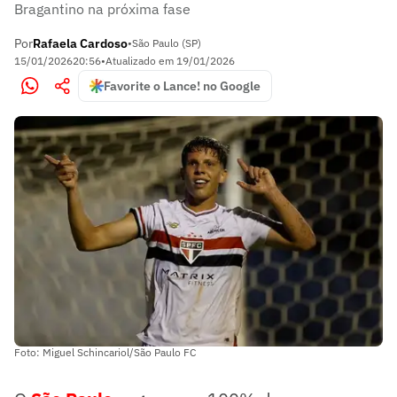
Bragantino na próxima fase
Por
Rafaela Cardoso
•
São Paulo (SP)
15/01/2026
20:56
•
Atualizado em
19/01/2026
Favorite o Lance! no Google
Foto: Miguel Schincariol/São Paulo FC