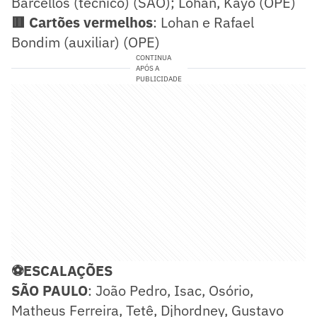
Barcellos (técnico) (SAO); Lohan, Kayo (OPE)
🟥 Cartões vermelhos
: Lohan e Rafael
Bondim (auxiliar) (OPE)
CONTINUA
APÓS A
PUBLICIDADE
⚽ESCALAÇÕES
SÃO PAULO
: João Pedro, Isac, Osório,
Matheus Ferreira, Tetê, Djhordney, Gustavo