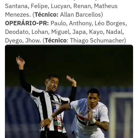
Santana, Felipe, Lucyan, Renan, Matheus
Menezes. (
Técnico:
Allan Barcellos)
OPERÁRIO-PR:
Paulo, Anthony, Léo Borges,
Deodato, Lohan, Miguel, Japa, Kayo, Nadal,
Dyego, Jhow. (
Técnico
: Thiago Schumacher)