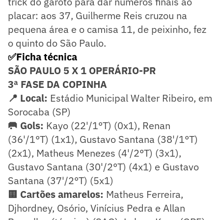
trick do garoto para dar números finais ao
placar: aos 37, Guilherme Reis cruzou na
pequena área e o camisa 11, de peixinho, fez
o quinto do São Paulo.
✅Ficha técnica
SÃO PAULO 5 X 1 OPERÁRIO-PR
3ª FASE DA COPINHA
📍 Local:
Estádio Municipal Walter Ribeiro, em
Sorocaba (SP)
🥅 Gols:
Kayo (22'/1°T) (0x1), Renan
(36'/1°T) (1x1), Gustavo Santana (38'/1°T)
(2x1), Matheus Menezes (4'/2°T) (3x1),
Gustavo Santana (30'/2°T) (4x1) e Gustavo
Santana (37'/2°T) (5x1)
🟨 Cartões amarelos:
Matheus Ferreira,
Djhordney, Osório, Vinícius Pedra e Allan