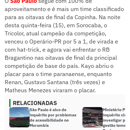
O
São Paulo
segue com 100% de
aproveitamento e é mais um time classificado
para as oitavas de final da Copinha. Na noite
desta quinta-feira (15), em Sorocaba, o
Tricolor, atual campeão da competição,
venceu o Operário-PR por 5 a 1, de virada e
com hat-trick, e agora vai enfrentar o RB
Bragantino nas oitavas de final da principal
competição de base do país. Kayo abriu o
placar para o time paranaense, enquanto
Renan, Gustavo Santana (três vezes) e
Matheus Menezes viraram o placar.
RELACIONADAS
São Paulo é alvo de
Ministério Púb
inquérito por problemas
inquérito civil
de acessibilidade no
investigar pos
Morumbis
gestão temerá