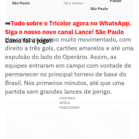
Paulo
São Paulo
Há 6 meses
São Paulo
➡️
Tudo sobre o Tricolor agora no WhatsApp.
Siga o nosso novo canal Lance! São Paulo
Um primeiro tempo muito movimentado, com
Como foi o jogo?
direito a três gols, cartões amarelos e até uma
expulsão do lado do Operário. Assim, as
equipes entraram em campo com vontade de
permanecer no principal torneio de base do
Brasil. Nos primeiros minutos, até que uma
partida sem grandes lances de perigo.
CONTINUA
APÓS A
PUBLICIDADE