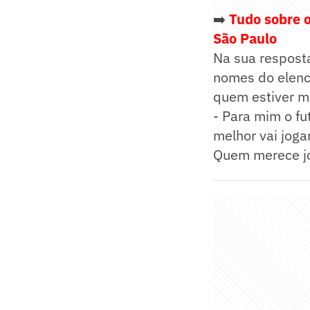
➡️
Tudo sobre o
São Paulo
Na sua respost
nomes do elenc
quem estiver me
- Para mim o fu
melhor vai joga
Quem merece jog