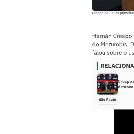
Crespo deu suas primeira
Hernán Crespo 
do Morumbis. De
falou sobre o u
RELACION
Crespo 
destaca:
São Paulo