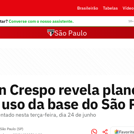
Brasileirão
Tabelas
Vídeo
tar?
Converse com o nosso assistente.
18+ 
São Paulo
 Crespo revela plan
 uso da base do São 
ntado nesta terça-feira, dia 24 de junho
São Paulo (SP)
Favorit