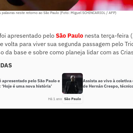
s palavras neste retorno ao São Paulo (Foto: Miguel SCHINCARIOL / AFP)
foi apresentado pelo
São Paulo
nesta terça-feira 
 volta para viver sua segunda passagem pelo Trico
so da base e sobre como planeja lidar com as Crias
ADAS
é apresentado pelo São Paulo e
Assista ao vivo à coletiv
 ‘Hoje é uma nova história’
de Hernán Crespo, técnic
Há 1 ano
São Paulo