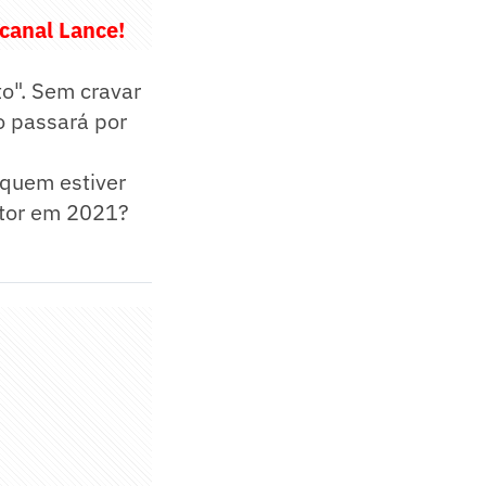
 canal Lance!
o". Sem cravar
o passará por
 quem estiver
estor em 2021?