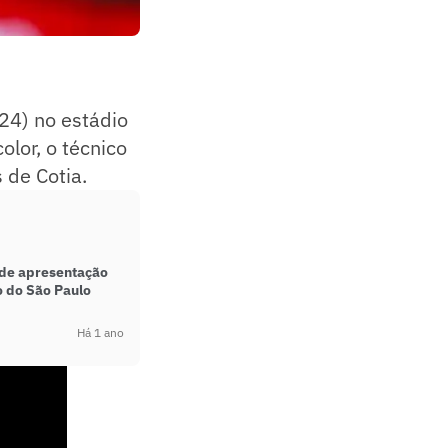
(24) no estádio
lor, o técnico
 de Cotia.
a de apresentação
o do São Paulo
Há 1 ano