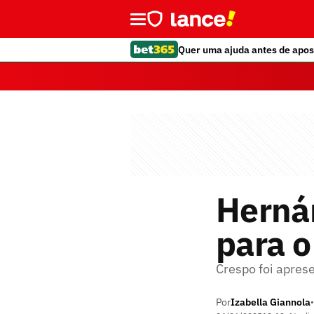
Quer uma ajuda antes de apos
Hernán
para o
Crespo foi aprese
Por
Izabella Giannola
•