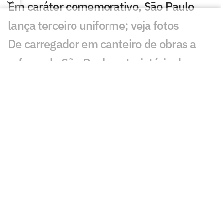
Em caráter comemorativo, São Paulo
lança terceiro uniforme; veja fotos
De carregador em canteiro de obras a
reforço do São Paulo: a trajetória de
Newton
São Paulo se aproxima de Iago Borduchi
para a lateral-esquerda
Julio Casares renuncia ao cargo de
conselheiro do São Paulo
São Paulo terá camisa exclusiva para o
futebol feminino pela primeira vez
São Paulo conhece os novos membros