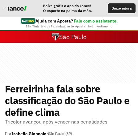
Baixe grátis o app do Lance!
Baixe agora
O esporte na palma da mão.
Ajuda com Aposta?
Fale com o assistente.
18+ Ministério da Fazenda adverte: Aposta não é investimento
São Paulo
Ferreirinha fala sobre
classificação do São Paulo e
define clima
Tricolor avançou após vencer nas penalidades
Por
Izabella Giannola
•
São Paulo (SP)