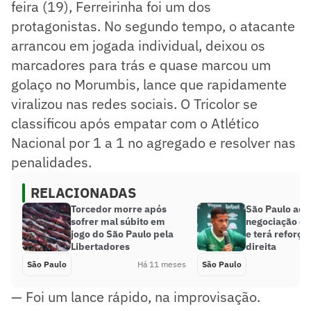
feira (19), Ferreirinha foi um dos
protagonistas. No segundo tempo, o atacante
arrancou em jogada individual, deixou os
marcadores para trás e quase marcou um
golaço no Morumbis, lance que rapidamente
viralizou nas redes sociais. O Tricolor se
classificou após empatar com o Atlético
Nacional por 1 a 1 no agregado e resolver nas
penalidades.
RELACIONADAS
Torcedor morre após
São Paulo ace
sofrer mal súbito em
negociação co
jogo do São Paulo pela
e terá reforço 
Libertadores
direita
São Paulo
Há 11 meses
São Paulo
— Foi um lance rápido, na improvisação.