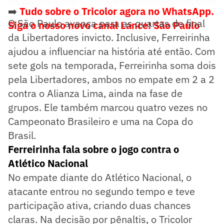
➡️
Tudo sobre o Tricolor agora no WhatsApp.
O São Paulo avança para as quartas de final
Siga o nosso novo canal Lance! São Paulo
da Libertadores invicto. Inclusive, Ferreirinha
ajudou a influenciar na história até então. Com
sete gols na temporada, Ferreirinha soma dois
pela Libertadores, ambos no empate em 2 a 2
contra o Alianza Lima, ainda na fase de
grupos. Ele também marcou quatro vezes no
Campeonato Brasileiro e uma na Copa do
Brasil.
Ferreirinha fala sobre o jogo contra o
Atlético Nacional
No empate diante do Atlético Nacional, o
atacante entrou no segundo tempo e teve
participação ativa, criando duas chances
claras. Na decisão por pênaltis, o Tricolor