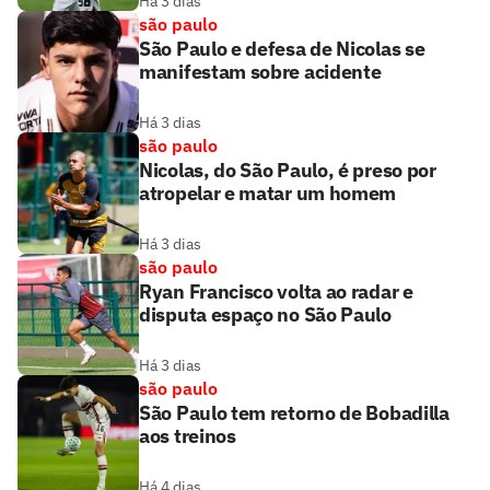
Há 3 dias
são paulo
São Paulo e defesa de Nicolas se
manifestam sobre acidente
Há 3 dias
são paulo
Nicolas, do São Paulo, é preso por
atropelar e matar um homem
Há 3 dias
são paulo
Ryan Francisco volta ao radar e
disputa espaço no São Paulo
Há 3 dias
são paulo
São Paulo tem retorno de Bobadilla
aos treinos
Há 4 dias