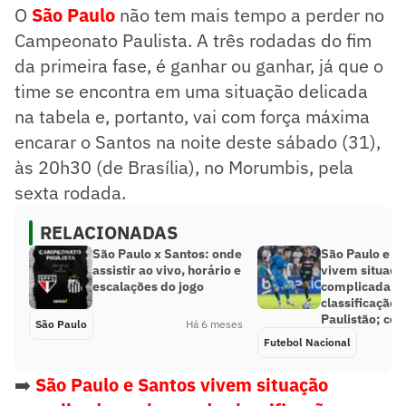
O
São Paulo
não tem mais tempo a perder no
Campeonato Paulista. A três rodadas do fim
da primeira fase, é ganhar ou ganhar, já que o
time se encontra em uma situação delicada
na tabela e, portanto, vai com força máxima
encarar o Santos na noite deste sábado (31),
às 20h30 (de Brasília), no Morumbis, pela
sexta rodada.
RELACIONADAS
São Paulo x Santos: onde
São Paulo e S
assistir ao vivo, horário e
vivem situaçã
escalações do jogo
complicada e
classificação 
Paulistão; con
São Paulo
Há 6 meses
Futebol Nacional
➡️
São Paulo e Santos vivem situação