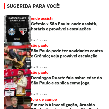
SUGERIDA PARA VOCÊ!
onde assistir
Grêmio x São Paulo: onde assistir,
horário e prováveis escalações
Há 7 horas
são paulo
São Paulo pode ter novidades contra
o Grêmio; veja provável escalação
Há 8 horas
são paulo
Domingos Duarte fala sobre crise do
São Paulo e explica como joga
Há 9 horas
fora de campo
Em meio à investigação, Arnaldo