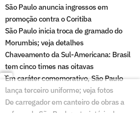
São Paulo anuncia ingressos em
promoção contra o Coritiba
São Paulo inicia troca de gramado do
Morumbis; veja detalhes
Chaveamento da Sul-Americana: Brasil
tem cinco times nas oitavas
Em caráter comemorativo, São Paulo
lança terceiro uniforme; veja fotos
De carregador em canteiro de obras a
reforço do São Paulo: a trajetória de
Newton
São Paulo se aproxima de Iago Borduchi