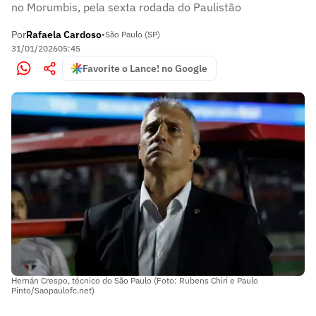
no Morumbis, pela sexta rodada do Paulistão
Por
Rafaela Cardoso
•
São Paulo (SP)
31/01/2026
05:45
Favorite o Lance! no Google
Hernán Crespo, técnico do São Paulo (Foto: Rubens Chiri e Paulo
Pinto/Saopaulofc.net)