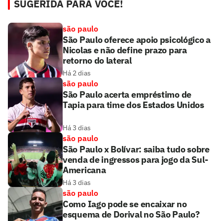
SUGERIDA PARA VOCÊ!
são paulo
São Paulo oferece apoio psicológico a
Nicolas e não define prazo para
retorno do lateral
Há 2 dias
são paulo
São Paulo acerta empréstimo de
Tapia para time dos Estados Unidos
Há 3 dias
são paulo
São Paulo x Bolívar: saiba tudo sobre
venda de ingressos para jogo da Sul-
Americana
Há 3 dias
são paulo
Como Iago pode se encaixar no
esquema de Dorival no São Paulo?