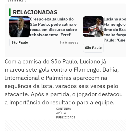
RELACIONADAS
Crespo exalta união do
Luciano apont
São Paulo, pede calma e
Flamengo com
recua em discurso sobre
time do Brasil
rebaixamento: ‘Errei’
exalta força d
Paulo: ‘Guerre
São Paulo
Há 6 meses
São Paulo
Com a camisa do São Paulo, Luciano já
marcou sete gols contra o Flamengo. Bahia,
Internacional e Palmeiras aparecem na
sequência da lista, vazados seis vezes pelo
atacante. Após a partida, o jogador destacou
a importância do resultado para a equipe.
CONTINUA
APÓS A
PUBLICIDADE