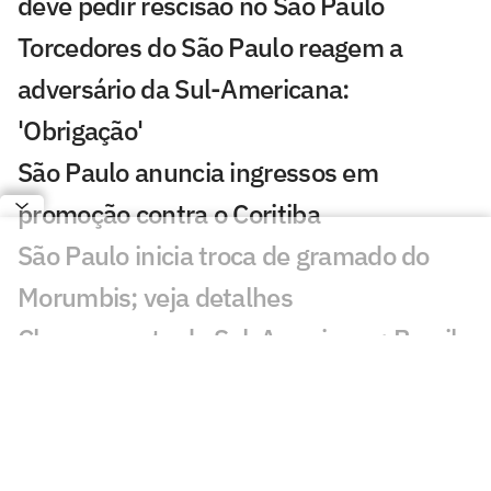
deve pedir rescisão no São Paulo
Torcedores do São Paulo reagem a
adversário da Sul-Americana:
'Obrigação'
São Paulo anuncia ingressos em
promoção contra o Coritiba
São Paulo inicia troca de gramado do
Morumbis; veja detalhes
Chaveamento da Sul-Americana: Brasil
tem cinco times nas oitavas
Em caráter comemorativo, São Paulo
lança terceiro uniforme; veja fotos