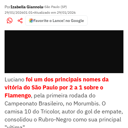
Por
Izabella Giannola
•
São Paulo (SP)
29/01/2026
01:01
•
Atualizado em
29/01/2026
Favorite o Lance! no Google
Luciano
foi um dos principais nomes da
vitória do São Paulo por 2 a 1 sobre o
Flamengo
, pela primeira rodada do
Campeonato Brasileiro, no Morumbis. O
camisa 10 do Tricolor, autor do gol de empate,
consolidou o Rubro-Negro como sua principal
"vítima".