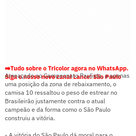
➡️Tudo sobre o Tricolor agora no WhatsApp.
Ameaçado no Campeonato Paulista, a apenas
Siga o nosso novo canal Lance! São Paulo
uma posição da zona de rebaixamento, o
camisa 10 ressaltou o peso de estrear no
Brasileirão justamente contra o atual
campeão e da forma como o São Paulo
construiu a vitória.
- A vitória do São Paulo dá moral para o