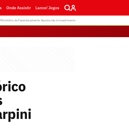
s
Onde Assistir
Lance! Jogos
Ministério da Fazenda adverte: Aposta não é investimento
rico
s
arpini