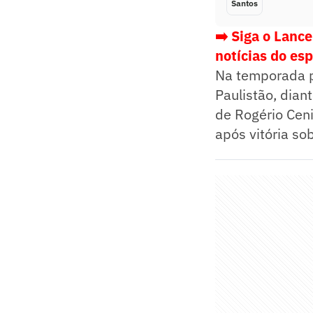
Santos
➡️ Siga o Lanc
notícias do es
Na temporada p
Paulistão, dian
de Rogério Ceni
após vitória so