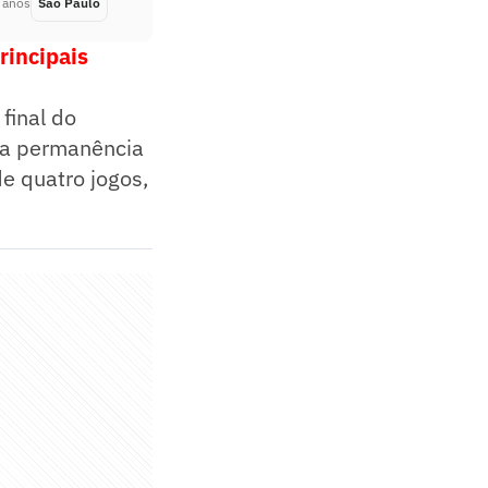
 anos
São Paulo
Há 2 anos
rincipais
final do
ela permanência
e quatro jogos,