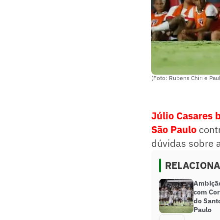
(Foto: Rubens Chiri e Pau
Júlio Casares 
São Paulo
contr
dúvidas sobre a
RELACION
Ambição
com Cor
do Sant
Paulo