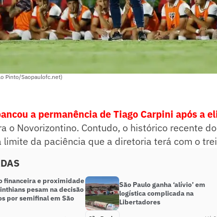
lo Pinto/Saopaulofc.net)
bancou a permanência de Tiago Carpini após a e
a o Novorizontino. Contudo, o histórico recente do 
 limite da paciência que a diretoria terá com o tre
ADAS
 financeira e proximidade
São Paulo ganha ‘alívio’ em
inthians pesam na decisão
logística complicada na
os por semifinal em São
Libertadores