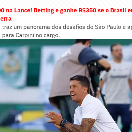
0 na Lance! Betting e ganhe R$350 se o Brasil 
terra
!
traz um panorama dos desafios do São Paulo e a
s para Carpini no cargo.