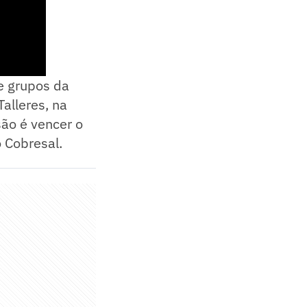
de grupos da
Talleres, na
são é vencer o
o Cobresal.