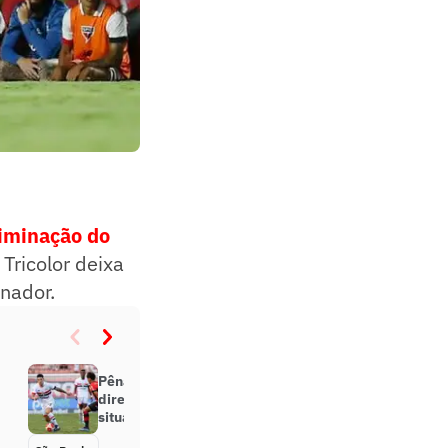
liminação do
Tricolor deixa
inador.
Pênalti e reserva: saiba como a
direção do São Paulo trata a
situação de James Rodríguez