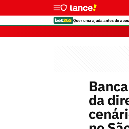
Quer uma ajuda antes de apos
Banca
da dir
cenári
no Sã