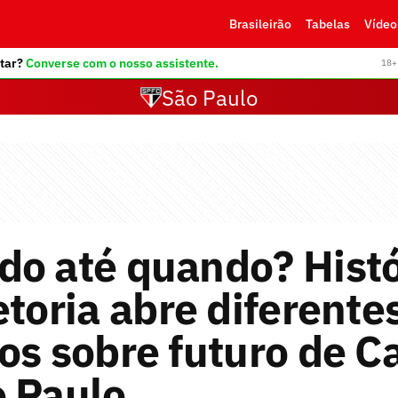
Brasileirão
Tabelas
Vídeo
tar?
Converse com o nosso assistente.
18+ 
São Paulo
do até quando? Histó
etoria abre diferente
os sobre futuro de C
o Paulo