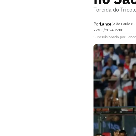
Torcida do Trico
Por
Lance!
•
São Paulo (S
22/03/2024
06:00
Supervisionado
por
Lance