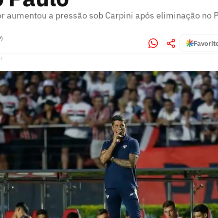
lor aumentou a pressão sob Carpini após eliminação no 
P)
Favorit
!