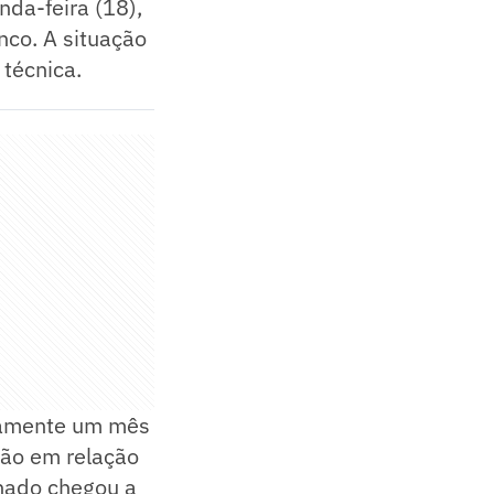
da-feira (18),
nco. A situação
técnica.
damente um mês
ção em relação
hado chegou a