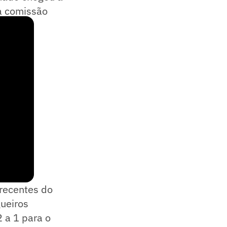
a comissão
recentes do
gueiros
2 a 1 para o