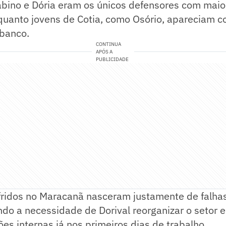
abino e Dória eram os únicos defensores com mai
nquanto jovens de Cotia, como Osório, apareciam 
 banco.
CONTINUA
APÓS A
PUBLICIDADE
fridos no Maracanã nasceram justamente de falhas
ndo a necessidade de Dorival reorganizar o setor e
ões internas já nos primeiros dias de trabalho.