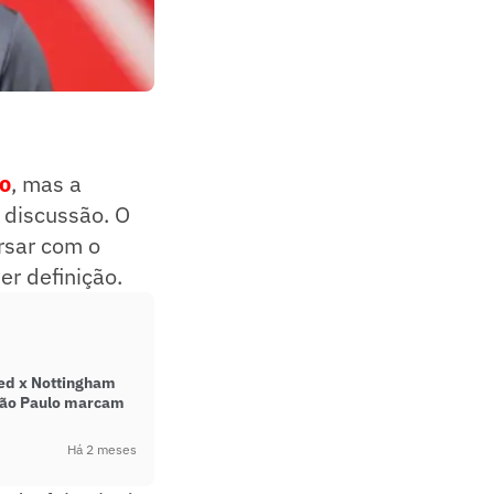
o
, mas a
 discussão. O
rsar com o
er definição.
ted x Nottingham
São Paulo marcam
Há 2 meses