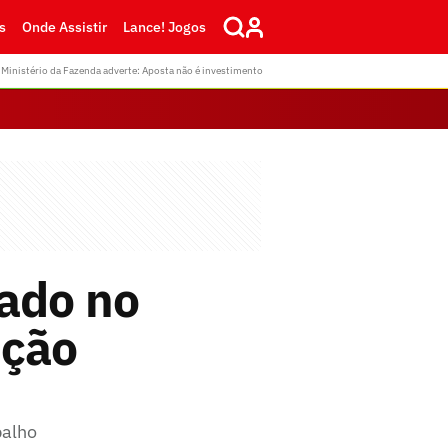
s
Onde Assistir
Lance! Jogos
Ministério da Fazenda adverte: Aposta não é investimento
rado no
ação
balho