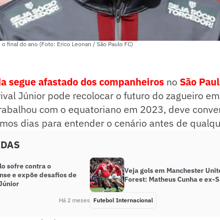
 o final do ano (Foto: Erico Leonan / São Paulo FC)
da segue afastado dos companheiros
no
São Paul
val Júnior pode recolocar o futuro do zagueiro em
 trabalhou com o equatoriano em 2023, deve conve
imos dias para entender o cenário antes de qualqu
ADAS
o sofre contra o
Veja gols em Manchester Uni
nse e expõe desafios de
Forest: Matheus Cunha e ex-
Júnior
Há 2 meses
Futebol Internacional