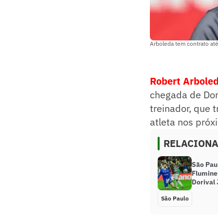
Arboleda tem contrato até
Robert Arbole
chegada de Dori
treinador, que
atleta nos próx
RELACION
São Paul
Flumine
Dorival 
São Paulo