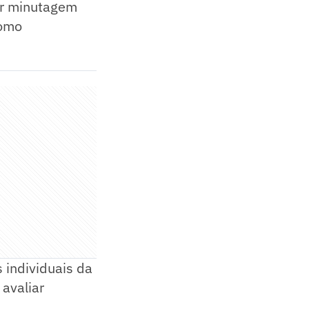
or minutagem
como
 individuais da
 avaliar