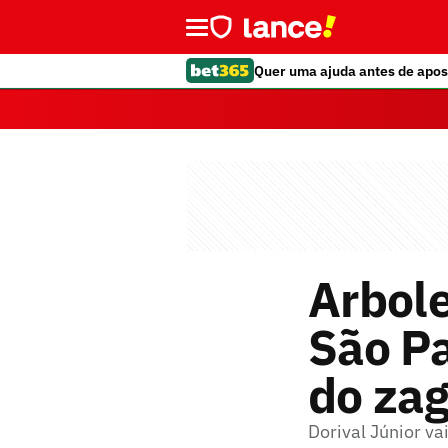
Quer uma ajuda antes de apos
Arbole
São Pa
do zag
Dorival Júnior va