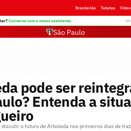
Brasileirão
Tabelas
Vídeo
tar?
Converse com o nosso assistente.
18+ 
São Paulo
da pode ser reinteg
ulo? Entenda a situ
ueiro
i discutir o futuro de Arboleda nos primeiros dias de tra