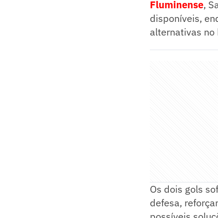
Fluminense
, S
disponíveis, e
alternativas no
Os dois gols so
defesa, reforça
possíveis soluç