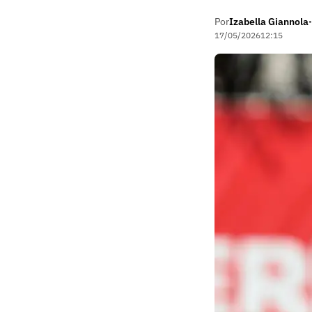
Por
Izabella Giannola
•
17/05/2026
12:15