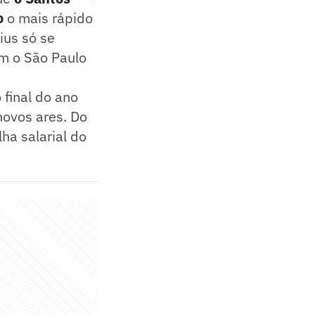
o
o mais rápido
ius só se
om o São Paulo
 final do ano
novos ares. Do
ha salarial do