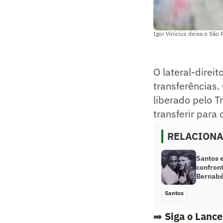
Igor Vinicius deixa o São 
O lateral-direit
transferências.
liberado pelo T
transferir para 
RELACION
Santos 
confront
Bernab
Santos
➡️
Siga o Lanc