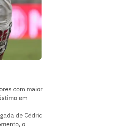
dores com maior
réstimo em
egada de Cédric
omento, o