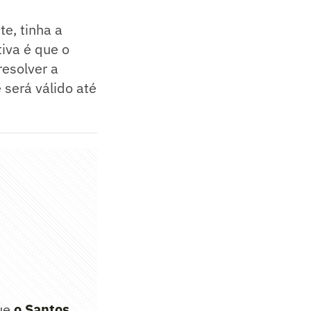
te, tinha a
tiva é que o
resolver a
 será válido até
que
o Santos