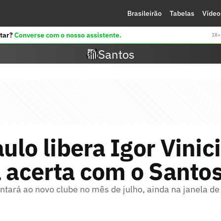
Brasileirão
Tabelas
Vídeo
tar?
Converse com o nosso assistente.
18+ 
Santos
ulo libera Igor Vinici
l acerta com o Santo
ntará ao novo clube no mês de julho, ainda na janela de