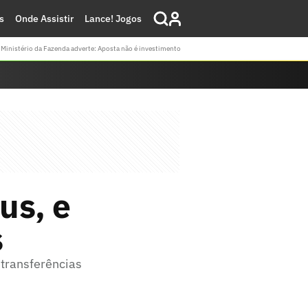
s
Onde Assistir
Lance! Jogos
Ministério da Fazenda adverte: Aposta não é investimento
us, e
s
 transferências