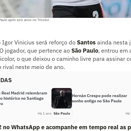
Paulo após seis anos no Tricolor
o Igor Vinicius será reforço do
Santos
ainda nesta 
 O jogador, que pertence ao
São Paulo
, entrou em 
ricolor, o que deixou o caminho livre para assinar 
o rival neste meio de ano.
ADAS
e Real Madrid relembram
Hernán Crespo pode realizar
o histórico no Santiago
sonho antigo no São Paulo
éu
Há 1 ano
São Paulo
Há 
e! no WhatsApp e acompanhe em tempo real as p