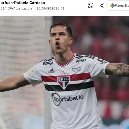
Harfush
Rafaela Cardoso
•
Favorit
25
14:39
•
Atualizado em
18/06/2025
16:51