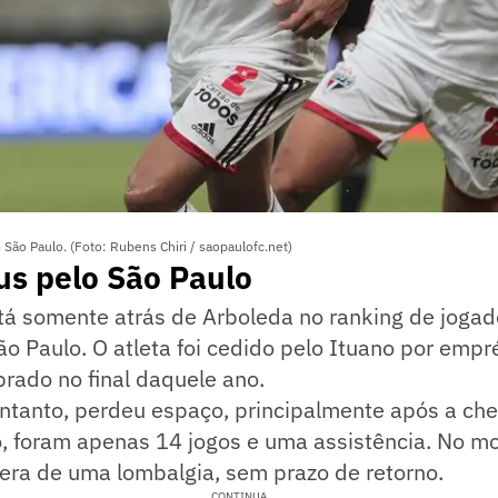
 São Paulo. (Foto: Rubens Chiri / saopaulofc.net)
ius pelo São Paulo
stá somente atrás de Arboleda no ranking de joga
ão Paulo. O atleta foi cedido pelo Ituano por emp
rado no final daquele ano.
entanto, perdeu espaço, principalmente após a ch
o, foram apenas 14 jogos e uma assistência. No m
pera de uma lombalgia, sem prazo de retorno.
CONTINUA