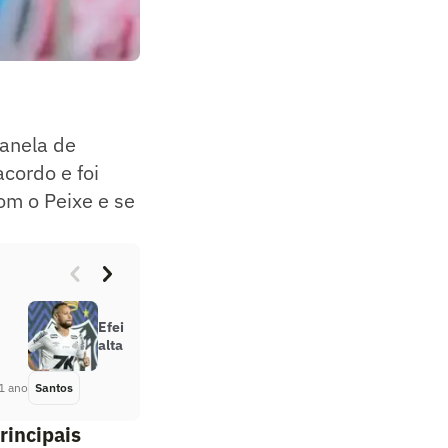
janela de
acordo e foi
com o Peixe e se
Efeito Neymar: Santos segue em
alta nas redes sociais
1 ano
Santos
Há 1 ano
rincipais