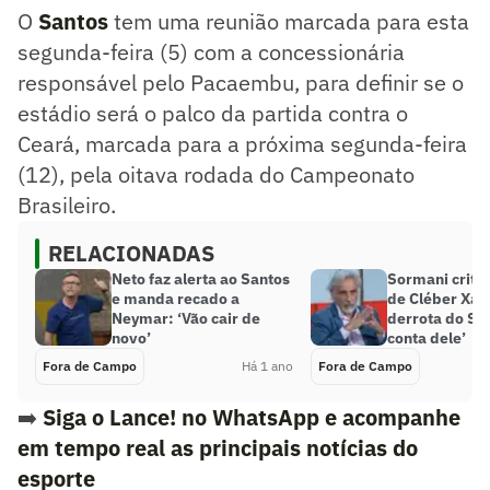
O
Santos
tem uma reunião marcada para esta
segunda-feira (5) com a concessionária
responsável pelo Pacaembu, para definir se o
estádio será o palco da partida contra o
Ceará, marcada para a próxima segunda-feira
(12), pela oitava rodada do Campeonato
Brasileiro.
RELACIONADAS
Neto faz alerta ao Santos
Sormani critic
e manda recado a
de Cléber Xav
Neymar: ‘Vão cair de
derrota do Sa
novo’
conta dele’
Fora de Campo
Há 1 ano
Fora de Campo
➡️
Siga o Lance! no WhatsApp e acompanhe
em tempo real as principais notícias do
esporte