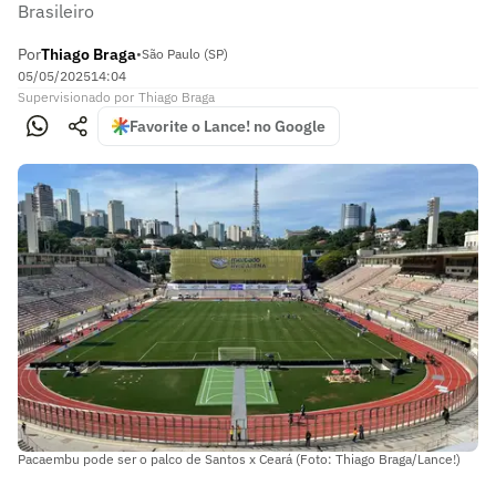
Brasileiro
Por
Thiago Braga
•
São Paulo (SP)
05/05/2025
14:04
Supervisionado
por
Thiago Braga
Favorite o Lance! no Google
Pacaembu pode ser o palco de Santos x Ceará (Foto: Thiago Braga/Lance!)