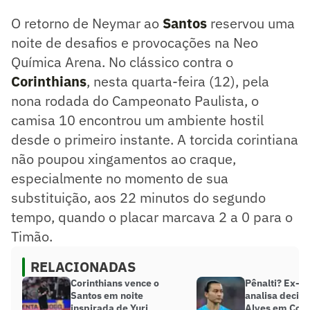
O retorno de Neymar ao
Santos
reservou uma
noite de desafios e provocações na Neo
Química Arena. No clássico contra o
Corinthians
, nesta quarta-feira (12), pela
nona rodada do Campeonato Paulista, o
camisa 10 encontrou um ambiente hostil
desde o primeiro instante. A torcida corintiana
não poupou xingamentos ao craque,
especialmente no momento de sua
substituição, aos 22 minutos do segundo
tempo, quando o placar marcava 2 a 0 para o
Timão.
RELACIONADAS
Corinthians vence o
Pênalti? Ex-ár
Santos em noite
analisa decis
inspirada de Yuri
Alves em Cori