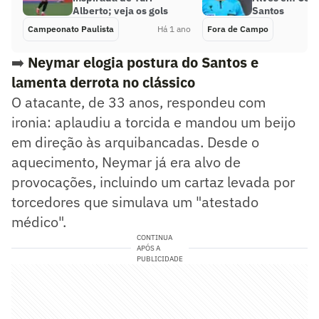
Alberto; veja os gols
Santos
Campeonato Paulista
Há 1 ano
Fora de Campo
➡️
Neymar elogia postura do Santos e
lamenta derrota no clássico
O atacante, de 33 anos, respondeu com
ironia: aplaudiu a torcida e mandou um beijo
em direção às arquibancadas. Desde o
aquecimento, Neymar já era alvo de
provocações, incluindo um cartaz levada por
torcedores que simulava um "atestado
médico".
CONTINUA
APÓS A
PUBLICIDADE