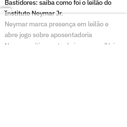
Bastidores: saiba como foi o leilão do
Instituto Neymar Jr.
Neymar marca presença em leilão e
abre jogo sobre aposentadoria
Neymar critica parte da imprensa: 'Vai
adoecer os jogadores'
Pai de Neymar analisa fala de Cuca:
'Talvez tenha sido infeliz'
Leilão do Instituto Neymar Jr acontece
nesta segunda (3)
Remo x Santos: onde assistir, horário e
escalações pela Copa do Brasil