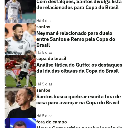
Com desfalques, Santos divulga lista
de relacionados para Copa do Brasil
Há 4 dias
santos
Neymar é relacionado para duelo
entre Santos e Remo pela Copa do
Brasil
Há 5 dias
copa do brasil
Análise tática do Guffo: os destaques
da ida das oitavas da Copa do Brasil
Há 5 dias
santos
Santos busca quebrar escrita fora de
casa para avançar na Copa do Brasil
Há 5 dias
fora de campo