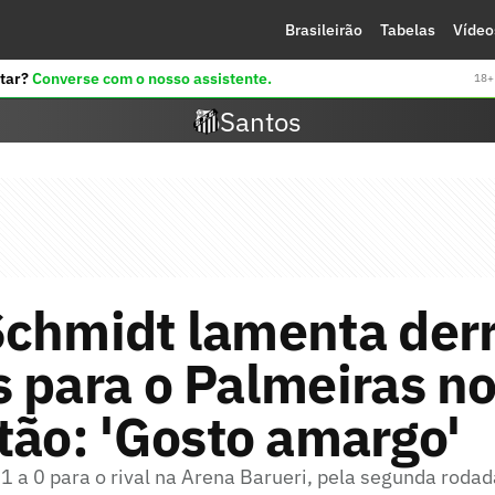
Brasileirão
Tabelas
Vídeo
tar?
Converse com o nosso assistente.
18+ 
Santos
Schmidt lamenta derr
 para o Palmeiras n
tão: 'Gosto amargo'
1 a 0 para o rival na Arena Barueri, pela segunda rodad