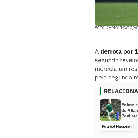
FOTO: JHONY INACIO/A
A
derrota por 1
segundo revelo
merecia um resu
pela segunda r
RELACION
Palmeir
de Allan
Paulist
Futebol Nacional