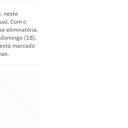
, neste
ual. Com o
e eliminatória.
o domingo (18),
o está marcado
nas.