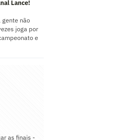
nal Lance!
a gente não
vezes joga por
 campeonato e
r as finais -