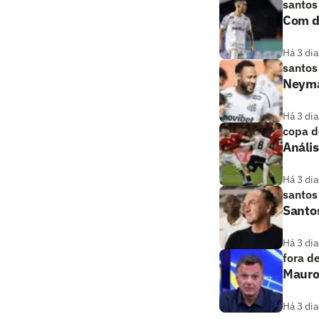
santos
Com de
Há 3 dia
santos
Neymar
Há 3 dia
copa d
Anális
Há 3 dia
santos
Santos
Há 3 dia
fora d
Mauro 
Há 3 dia