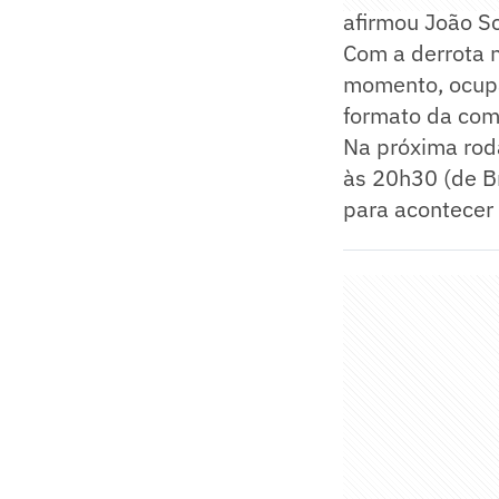
afirmou João S
Com a derrota n
momento, ocupa 
formato da comp
Na próxima roda
às 20h30 (de Br
para acontecer