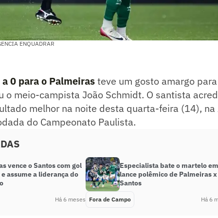
GENCIA ENQUADRAR
 a 0 para o Palmeiras
teve um gosto amargo para
u o meio-campista João Schmidt. O santista acred
ltado melhor na noite desta quarta-feira (14), na
odada do Campeonato Paulista.
ADAS
as vence o Santos com gol
Especialista bate o martelo e
 e assume a liderança do
lance polêmico de Palmeiras x
ão
Santos
Há 6 meses
Fora de Campo
Há 6 