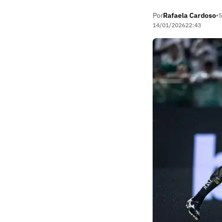
Por
Rafaela Cardoso
•
S
14/01/2026
22:43