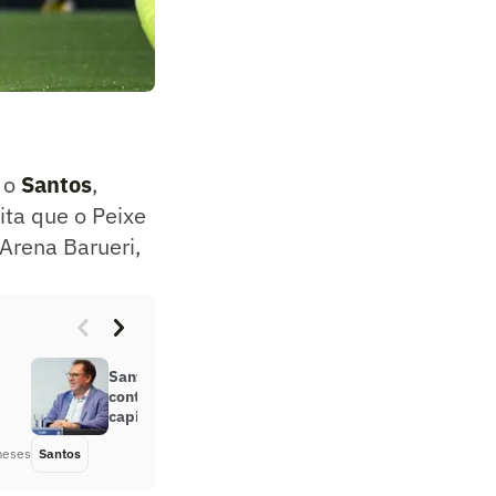
 o
Santos
,
ita que o Peixe
 Arena Barueri,
m
Santos quer mandar partida
contra Red Bull Bragantino na
capital paulista
meses
Santos
Há 6 meses