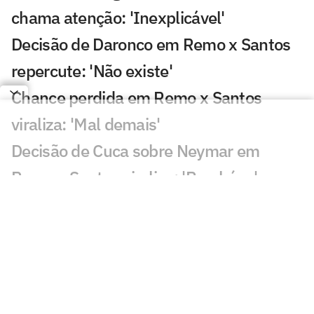
chama atenção: 'Inexplicável'
Decisão de Daronco em Remo x Santos
repercute: 'Não existe'
Chance perdida em Remo x Santos
viraliza: 'Mal demais'
Decisão de Cuca sobre Neymar em
Remo x Santos viraliza: 'Parabéns'
Santos busca classificação na Copa do
Brasil diante do Remo; Neymar titular?
Nadson celebra primeira convocação na
Seleção Sub-17 e destaca evolução no
Santos