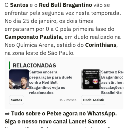
O
Santos
e o
Red Bull Bragantino
vão se
enfrentar pela segunda vez nesta temporada.
No dia 25 de janeiro, os dois times
empataram por 0 a 0 pela primeira fase do
Campeonato Paulista
, em duelo realizado na
Neo Química Arena, estádio do
Corinthians
,
na zona leste de São Paulo.
RELACIONADAS
Santos encerra
Santos x Red B
preparação para duelo
Bragantino: o
contra Red Bull
assistir, horár
Bragantino; veja os
escalações do
relacionados
Brasileirão
Santos
Há 2 meses
Onde Assistir
➡️
Tudo sobre o Peixe agora no WhatsApp.
Siga o nosso novo canal Lance! Santos