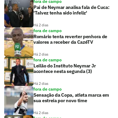
fora de campo
Pai de Neymar analisa fala de Cuca:
'Talvez tenha sido infeliz'
Há 2 dias
fora de campo
Romário tenta reverter penhora de
valores a receber da CazéTV
Há 2 dias
fora de campo
Leilão do Instituto Neymar Jr
acontece nesta segunda (3)
Há 2 dias
fora de campo
Sensação da Copa, atleta marca em
sua estreia por novo time
Há 2 dias