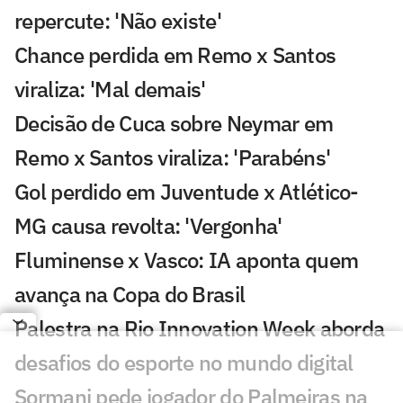
repercute: 'Não existe'
Chance perdida em Remo x Santos
viraliza: 'Mal demais'
Decisão de Cuca sobre Neymar em
Remo x Santos viraliza: 'Parabéns'
Gol perdido em Juventude x Atlético-
MG causa revolta: 'Vergonha'
Fluminense x Vasco: IA aponta quem
avança na Copa do Brasil
Palestra na Rio Innovation Week aborda
desafios do esporte no mundo digital
Sormani pede jogador do Palmeiras na