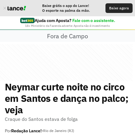
Baixe grátis o app do Lance!
Baixe agora
O esporte na palma da mão.
Ajuda com Aposta?
Fale com o assistente.
18+ Ministério da Fazenda adverte: Aposta não é investimento
Fora de Campo
Neymar curte noite no circo
em Santos e dança no palco;
veja
Craque do Santos estava de folga
Por
Redação Lance!
•
Rio de Janeiro (RJ)