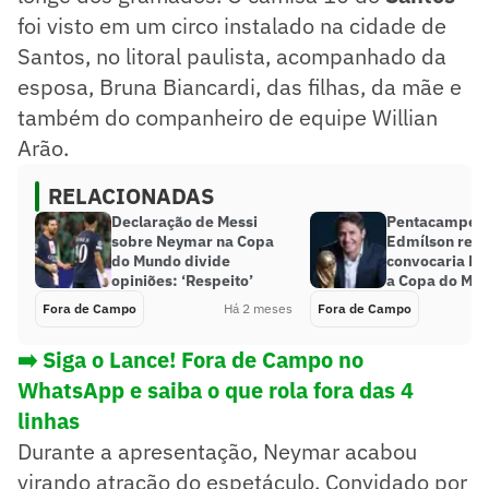
foi visto em um circo instalado na cidade de
Santos, no litoral paulista, acompanhado da
esposa, Bruna Biancardi, das filhas, da mãe e
também do companheiro de equipe Willian
Arão.
RELACIONADAS
Declaração de Messi
Pentacampeã
sobre Neymar na Copa
Edmílson reve
do Mundo divide
convocaria N
opiniões: ‘Respeito’
a Copa do Mu
Fora de Campo
Há 2 meses
Fora de Campo
➡️ Siga o Lance! Fora de Campo no
WhatsApp e saiba o que rola fora das 4
linhas
Durante a apresentação, Neymar acabou
virando atração do espetáculo. Convidado por