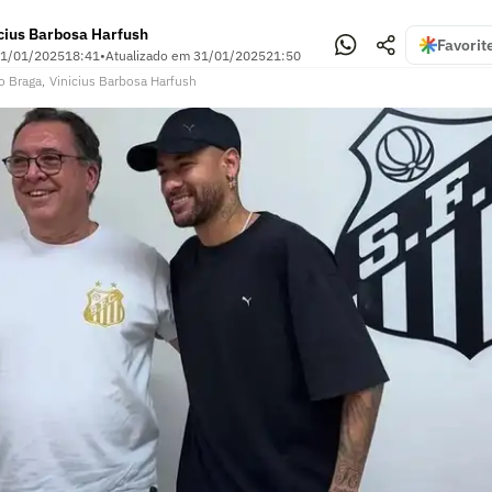
cius Barbosa Harfush
Favorit
1/01/2025
18:41
•
Atualizado em
31/01/2025
21:50
o Braga
,
Vinicius Barbosa Harfush