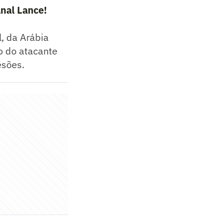
nal Lance!
l, da Arábia
o do atacante
esões.