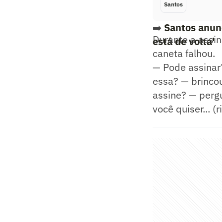
Santos
➡️
Santos anunc
Durante a assi
está de volta'
caneta falhou.
— Pode assinar
essa? — brincou
assine? — perg
você quiser... (r