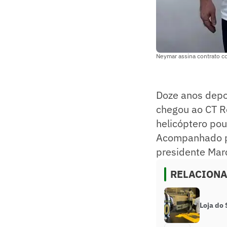
Neymar assina contrato c
Doze anos depo
chegou ao CT Re
helicóptero po
Acompanhado po
presidente Marc
RELACION
Loja do