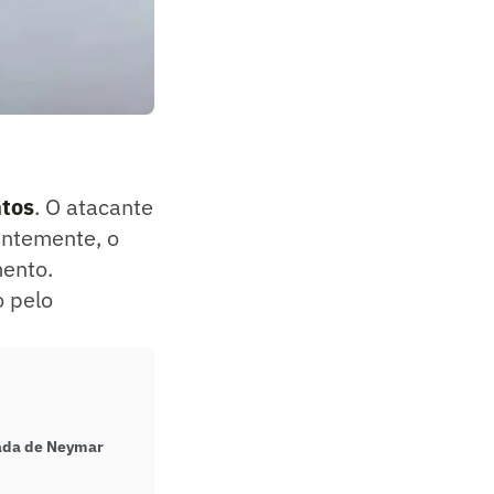
tos
. O atacante
entemente, o
mento.
o pelo
gada de Neymar