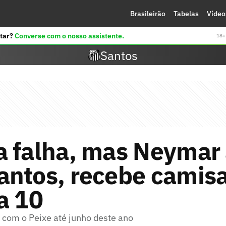
Brasileirão
Tabelas
Vídeo
tar?
Converse com o nosso assistente.
18+ 
Santos
a falha, mas Neymar 
ntos, recebe camisa
a 10
 com o Peixe até junho deste ano