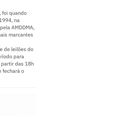
, foi quando
1994, na
a pela AMDDMA,
mais marcantes
te de leilões do
eríodo para
 partir das 18h
e fechará o