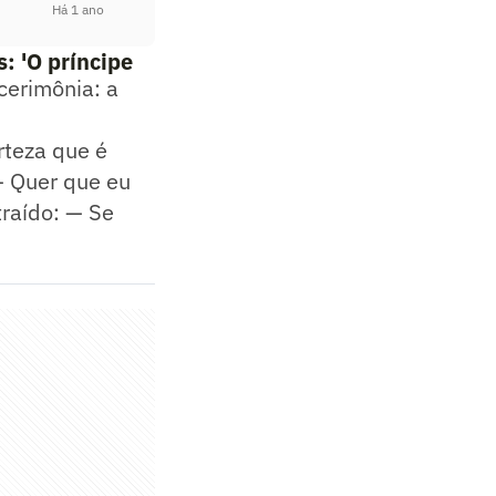
Há 1 ano
: 'O príncipe
cerimônia: a
rteza que é
 — Quer que eu
raído: — Se