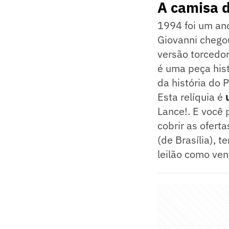
A camisa 
1994 foi um an
Giovanni chego
versão torcedo
é uma peça his
da história do
Esta relíquia é
Lance!. E você 
cobrir as ofert
(de Brasília), 
leilão como ve