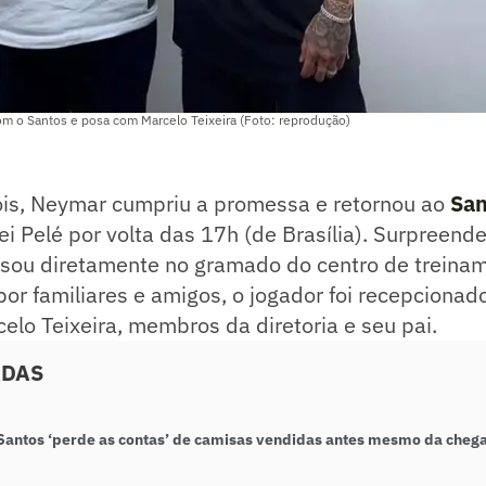
om o Santos e posa com Marcelo Teixeira (Foto: reprodução)
is, Neymar cumpriu a promessa e retornou ao
San
i Pelé por volta das 17h (de Brasília). Surpreend
usou diretamente no gramado do centro de treina
r familiares e amigos, o jogador foi recepcionad
elo Teixeira, membros da diretoria e seu pai.
ADAS
 Santos ‘perde as contas’ de camisas vendidas antes mesmo da che