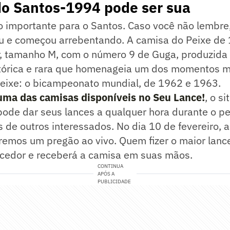
do Santos-1994 pode ser sua
o importante para o Santos. Caso você não lembre
u e começou arrebentando. A camisa do Peixe de 
r, tamanho M, com o número 9 de Guga, produzid
tórica e rara que homenageia um dos momentos 
 Peixe: o bicampeonato mundial, de 1962 e 1963.
uma das camisas disponíveis no Seu Lance!
, o si
pode dar seus lances a qualquer hora durante o p
as de outros interessados. No dia 10 de fevereiro, a
teremos um pregão ao vivo. Quem fizer o maior lanc
ncedor e receberá a camisa em suas mãos.
CONTINUA
APÓS A
PUBLICIDADE