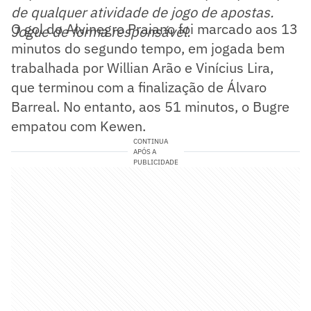
de qualquer atividade de jogo de apostas.
O gol do Alvinegro Praiano foi marcado aos 13
Jogue de forma responsável.
minutos do segundo tempo, em jogada bem
trabalhada por Willian Arão e Vinícius Lira,
que terminou com a finalização de Álvaro
Barreal. No entanto, aos 51 minutos, o Bugre
empatou com Kewen.
CONTINUA
APÓS A
PUBLICIDADE