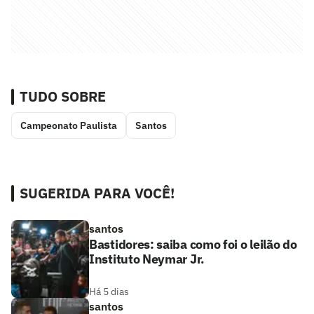
TUDO SOBRE
Campeonato Paulista
Santos
SUGERIDA PARA VOCÊ!
santos
Bastidores: saiba como foi o leilão do
Instituto Neymar Jr.
Há 5 dias
santos