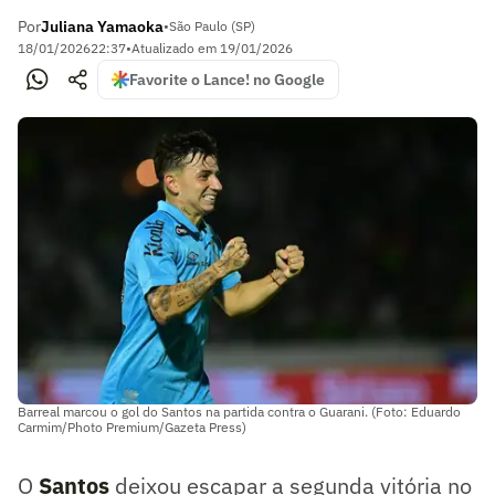
Por
Juliana Yamaoka
•
São Paulo (SP)
18/01/2026
22:37
•
Atualizado em
19/01/2026
Favorite o Lance! no Google
Barreal marcou o gol do Santos na partida contra o Guarani. (Foto: Eduardo
Carmim/Photo Premium/Gazeta Press)
O
Santos
deixou escapar a segunda vitória no