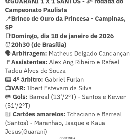
⚽
GUARANI 1 X 1 SANTOS - 3ª rodada do
Campeonato Paulista
📍
Brinco de Ouro da Princesa - Campinas,
SP
📑
Domingo, dia 18 de janeiro de 2026
⏰
20h30 (de Brasília)
🗣️
Arbitragem:
Matheus Delgado Candançan
🚩
Assistentes:
Alex Ang Ribeiro e Rafael
Tadeu Alves de Souza
📟
4º árbitro:
Gabriel Furlan
📺
VAR:
Ilbert Estevam da Silva
🥅
Gols:
Barreal (13'/2ºT) - Santos e Kewen
(51'/2ºT)
🟨
Cartões amarelos:
Tchaciano e Barreal
(Santos) - Maranhão, Isaque e Kauã
Jesus(Guarani)
CONTINUA