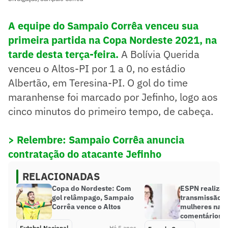
A equipe do Sampaio Corrêa venceu sua
primeira partida na Copa Nordeste 2021, na
tarde desta terça-feira.
A Bolívia Querida
venceu o Altos-PI por 1 a 0, no estádio
Albertão, em Teresina-PI. O gol do time
maranhense foi marcado por Jefinho, logo aos
cinco minutos do primeiro tempo, de cabeça.
> Relembre: Sampaio Corrêa anuncia
contratação do atacante Jefinho
RELACIONADAS
Copa do Nordeste: Com
ESPN realizar
gol relâmpago, Sampaio
transmissão 
Corrêa vence o Altos
mulheres na n
comentários
Futebol Nacional
Há 5 anos