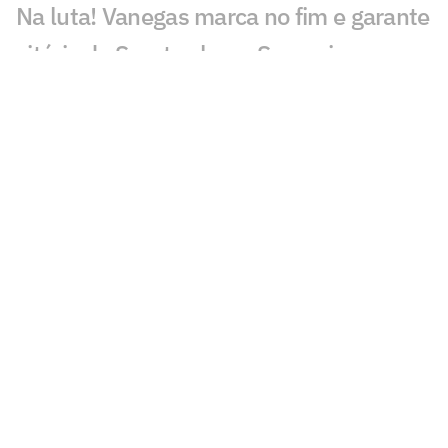
Na luta! Vanegas marca no fim e garante
vitória do Sport sobre o Sampaio na
Série B
Brasileiro da Série B 2022 vai pegar
fogo: saiba como cada time chega para a
disputa
Copa do Nordeste: Confira o resumo da
rodada final da fase de grupos
CRB domina Sampaio, vence e assume
liderança do Grupo B da Copa do
Nordeste
Depois de susto na chegada à Fonte