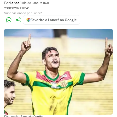
Por
Lance!
•
Rio de Janeiro (RJ)
23/03/2021
18:41
Supervisionado
por
Lance!
Favorite o Lance! no Google
Divulgação/Sampaio Corrêa