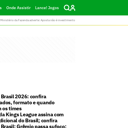
s
Onde Assistir
Lance! Jogos
Ministério da Fazenda adverte: Aposta não é investimento
Brasil 2026: confira
cados, formato e quando
m os times
da Kings League assina com
dicional do Brasil; confira
Brasil: Grêmio passa sufoco;