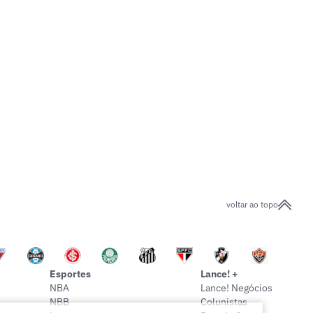
voltar ao topo
Esportes
Lance! +
NBA
Lance! Negócios
NBB
Colunistas