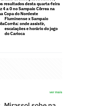
os resultados desta quarta-feira
z 4 a 0 no Sampaio Côrrea na
 na Copa do Nordeste
Fluminense x Sampaio
rêa
Corrêa: onde assistir,
escalações e horário do jogo
do Carioca
ver mais
, Mirassol sobe na