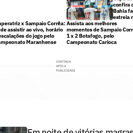
confira 
Bahia fa
estreia
peratriz x Sampaio Corrêa:
Assista aos melhores
de assistir ao vivo, horário
momentos de Sampaio Cor
escalações do jogo pelo
1 x 2 Botafogo, pelo
ampeonato Maranhense
Campeonato Carioca
CONTINUA
APÓS A
PUBLICIDADE
Em noite de vitórias magras