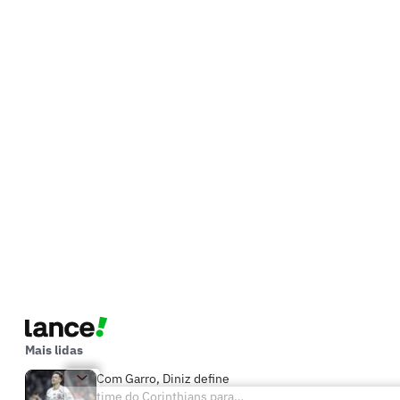
Mais lidas
Com Garro, Diniz define
time do Corinthians para