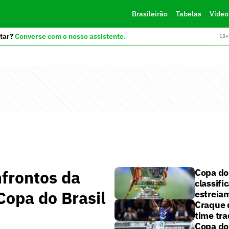
Brasileirão
Tabelas
Vídeo
tar?
Converse com o nosso assistente.
18+ 
frontos da
Copa do 
classifi
Copa do Brasil
estreia
Craque 
time tra
Copa do 