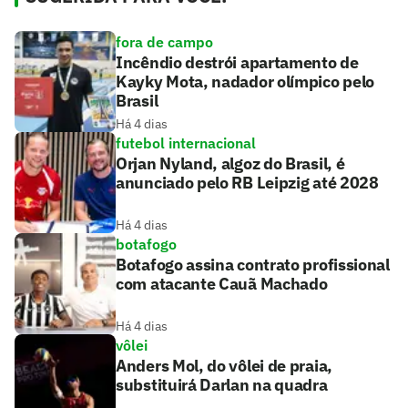
fora de campo
Incêndio destrói apartamento de
Kayky Mota, nadador olímpico pelo
Brasil
Há 4 dias
futebol internacional
Orjan Nyland, algoz do Brasil, é
anunciado pelo RB Leipzig até 2028
Há 4 dias
botafogo
Botafogo assina contrato profissional
com atacante Cauã Machado
Há 4 dias
vôlei
Anders Mol, do vôlei de praia,
substituirá Darlan na quadra