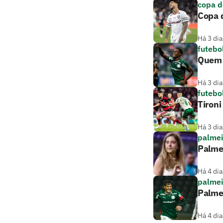
copa d
Copa d
Há 3 dia
futebo
Quem a
Há 3 dia
futebo
Tironi
Há 3 dia
palmei
Palme
Há 4 dia
palmei
Palme
Há 4 dia