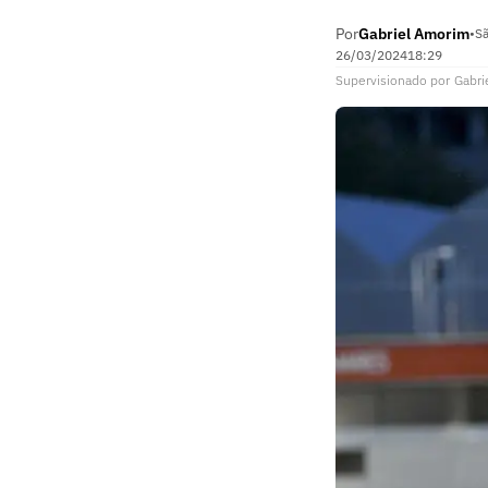
Por
Gabriel Amorim
•
Sã
26/03/2024
18:29
Supervisionado
por
Gabri