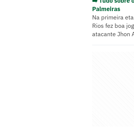
➡️ Tudo sobre 
Palmeiras
Na primeira eta
Rios fez boa jo
atacante Jhon A