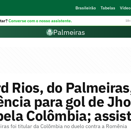
Brasileirão
Tabelas
Vídeo
tar?
Converse com o nosso assistente.
18+ 
Palmeiras
d Rios, do Palmeiras
ência para gol de Jh
pela Colômbia; assist
ras foi titular da Colômbia no duelo contra a Romênia