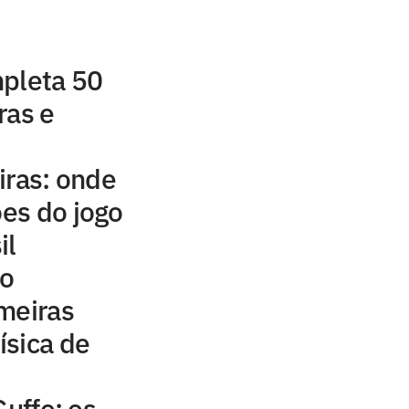
mpleta 50
ras e
iras: onde
ões do jogo
il
ão
meiras
ísica de
Guffo: os