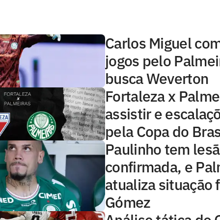
Carlos Miguel co
jogos pelo Palmei
busca Weverton
Fortaleza x Palme
assistir e escalaç
pela Copa do Bras
Paulinho tem les
confirmada, e Pal
atualiza situação f
Gómez
Análise tática do 