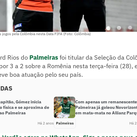
s jogos pela Colômbia nesta Data FIFA (Foto: Colômbia)
ard Rios do
Palmeiras
foi titular da Seleção da Col
 por 3 a 2 sobre a Romênia nesta terça-feira (28),
eve boa atuação pelo seu país.
ADAS
capitão, Gómez inicia
Com apenas um remanescente
o física e se aproxima de
Palmeiras já goleou Novorizon
 ao Palmeiras
em mata-mata no Allianz Parq
Há 2 anos
Palmeiras
Há 2