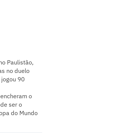
no Paulistão,
as no duelo
e jogou 90
s encheram o
ode ser o
 Copa do Mundo