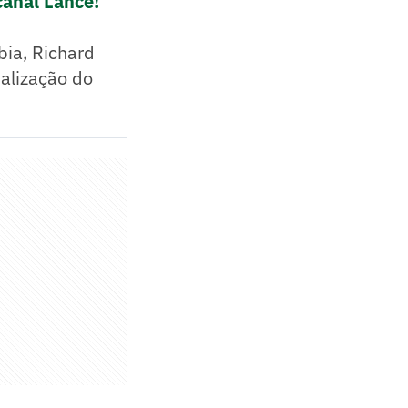
canal Lance!
bia, Richard
nalização do