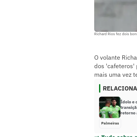
Richard Rios fez dois bon
O volante Rich
dos 'cafeteros'
mais uma vez t
RELACION
Ídolo e 
transiçã
retorno
Palmeiras