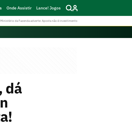
s
Onde Assistir
Lance! Jogos
Ministério da Fazenda adverte: Aposta não é investimento
, dá
on
a!