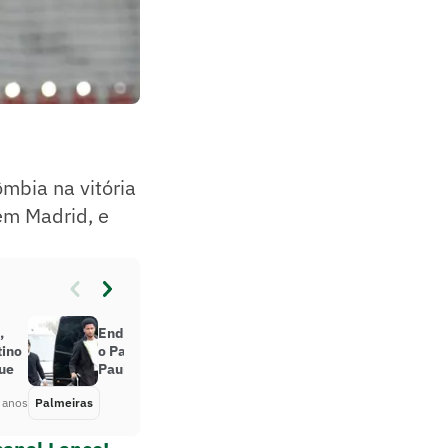
ômbia na vitória
 em Madrid, e
,
Endrick e Murilo podem desfalcar
tino
o Palmeiras na semifinal do
ue
Paulistão; entenda logística
 anos
Palmeiras
Há 2 anos