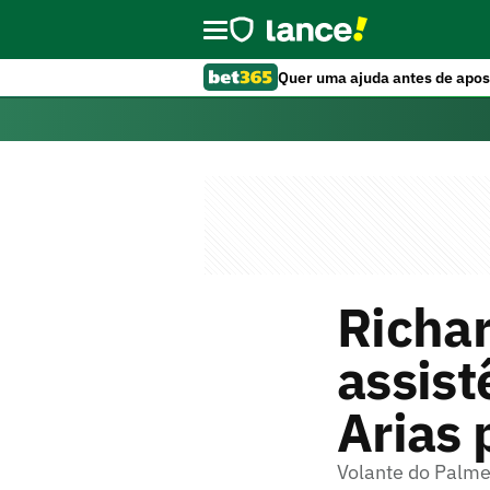
Quer uma ajuda antes de apos
Richar
assist
Arias 
Volante do Palmei