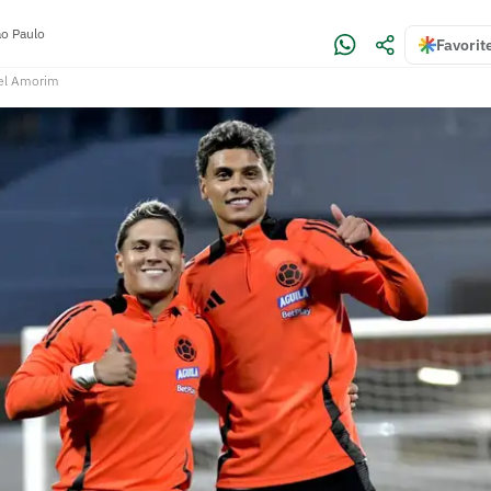
o Paulo
Favorit
el Amorim