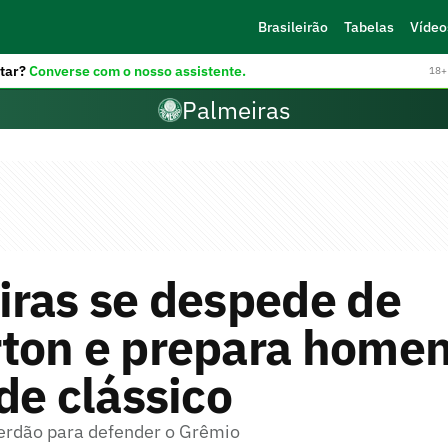
Brasileirão
Tabelas
Vídeo
tar?
Converse com o nosso assistente.
18+ 
Palmeiras
iras se despede de
ton e prepara home
de clássico
Verdão para defender o Grêmio