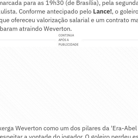
marcada para as 19h30 (de Brasília), pela segund
lista. Conforme antecipado pelo
Lance!
, o golei
que ofereceu valorização salarial e um contrato ma
abaram atraindo Weverton.
CONTINUA
APÓS A
PUBLICIDADE
erga Weverton como um dos pilares da 'Era-Abel F
speitar a vontade do jogador. O goleiro perdeu e