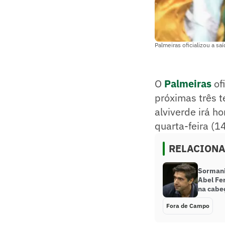
Palmeiras oficializou a sa
O
Palmeiras
of
próximas três t
alviverde irá h
quarta-feira (14
RELACION
Sormani
Abel Fer
na cabe
Fora de Campo