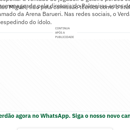
homenageado pela diretoria do Palmeiras antes d
os Miguel, tido pela comissão técnica como o titu
amado da Arena Barueri. Nas redes sociais, o Ver
despedindo do ídolo.
CONTINUA
APÓS A
PUBLICIDADE
erdão agora no WhatsApp. Siga o nosso novo can