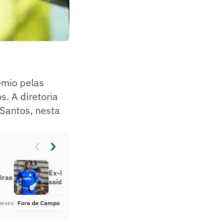
êmio pelas
. A diretoria
 Santos, nesta
Ex-Palmeiras é sincero sobre
iras
saída de Weverton: ‘Muito difícil’
meses
Fora de Campo
Há 6 meses