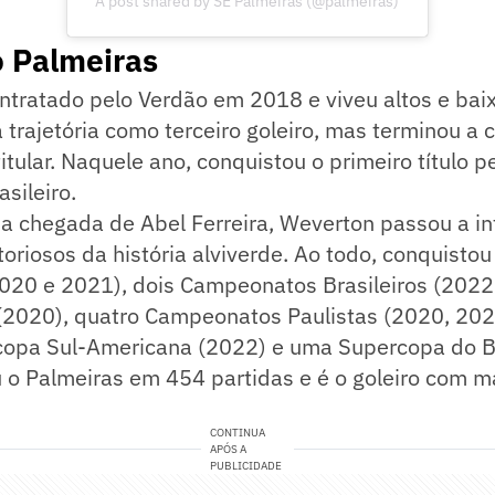
A post shared by SE Palmeiras (@palmeiras)
o Palmeiras
ntratado pelo Verdão em 2018 e viveu altos e bai
 a trajetória como terceiro goleiro, mas terminou a
itular. Naquele ano, conquistou o primeiro título p
sileiro.
a chegada de Abel Ferreira, Weverton passou a in
toriosos da história alviverde. Ao todo, conquisto
2020 e 2021), dois Campeonatos Brasileiros (202
 (2020), quatro Campeonatos Paulistas (2020, 20
opa Sul-Americana (2022) e uma Supercopa do Br
 o Palmeiras em 454 partidas e é o goleiro com ma
CONTINUA
APÓS A
PUBLICIDADE