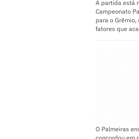
A partida está 
Campeonato Pau
para o Grêmio, 
fatores que ac
O Palmeiras enx
concordou em re