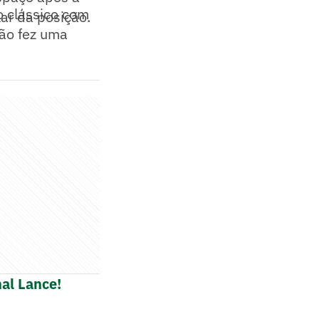
o clássico com
lar da posição.
dão fez uma
al Lance!