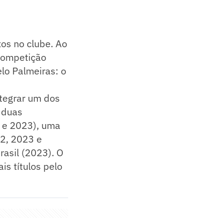
xos no clube. Ao
 competição
elo Palmeiras: o
tegrar um dos
u duas
2 e 2023), uma
22, 2023 e
asil (2023). O
is títulos pelo