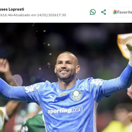
sses Lopresti
Favorit
26
16:46
•
Atualizado em
14/01/2026
17:30