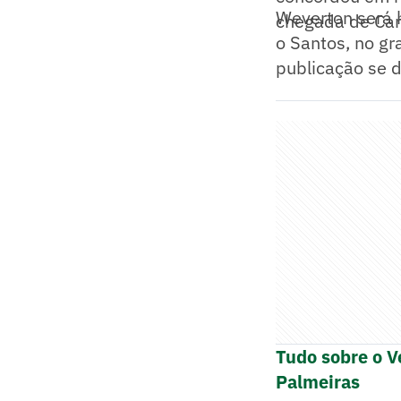
Weverton será 
chegada de Carl
o Santos, no gr
publicação se 
Tudo sobre o V
Palmeiras