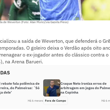
ída de Weverton (Foto: Alan Morici/via Gazeta Press)
icializou a saída de Weverton, que defenderá o Gr
emporadas. O goleiro deixa o Verdão após oito anos
omenagear o ex-jogador antes do clássico contra o
), na Arena Barueri.
ADAS
 rebate fala polêmica de
Craque Neto ironiza erros de
reira, do Palmeiras: ´Só
arbitragem em jogos do Palme
ça dele’
na Copinha
Há 6 meses
Fora de Campo
Há 6 