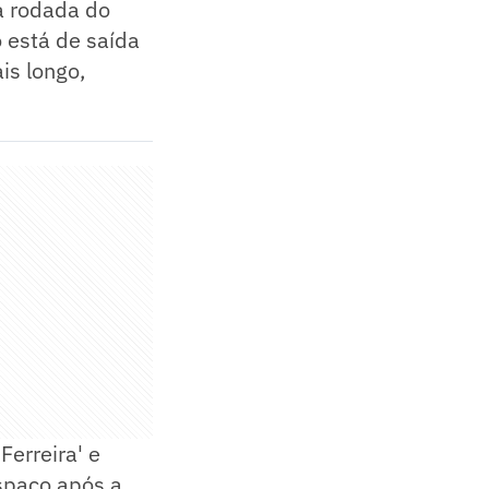
a rodada do
ro está de saída
is longo,
erreira' e
spaço após a