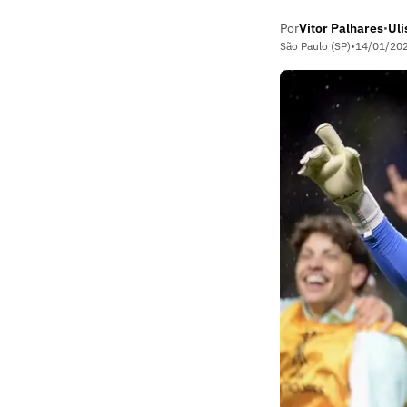
Por
Vitor Palhares
Uli
•
São Paulo (SP)
•
14/01/20