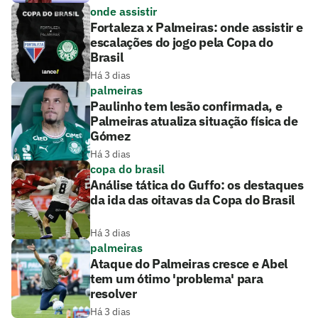
onde assistir
Fortaleza x Palmeiras: onde assistir e
escalações do jogo pela Copa do
Brasil
Há 3 dias
palmeiras
Paulinho tem lesão confirmada, e
Palmeiras atualiza situação física de
Gómez
Há 3 dias
copa do brasil
Análise tática do Guffo: os destaques
da ida das oitavas da Copa do Brasil
Há 3 dias
palmeiras
Ataque do Palmeiras cresce e Abel
tem um ótimo 'problema' para
resolver
Há 3 dias