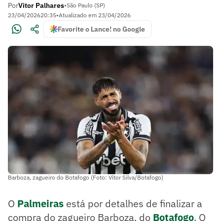
Por
Vitor Palhares
•
São Paulo (SP)
23/04/2026
20:35
•
Atualizado em
23/04/2026
Favorite o Lance! no Google
Barboza, zagueiro do Botafogo (Foto: Vítor Silva/Botafogo)
O
Palmeiras
está por detalhes de finalizar a
compra do zagueiro Barboza, do
Botafogo
. O