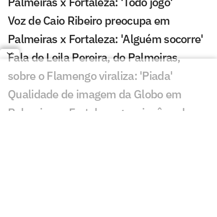
Palmeiras x Fortaleza: 'Todo jogo'
Voz de Caio Ribeiro preocupa em
Palmeiras x Fortaleza: 'Alguém socorre'
Fala de Leila Pereira, do Palmeiras,
sobre o Flamengo viraliza: 'Piada'
Qualidade de imagem da Globo em
Palmeiras x Fortaleza gera incômodo
Abel escala Palmeiras e faz mudanças
para enfrentar o Fortaleza; veja os
nomes
Palmeiras derrota o Internacional no
Brasileirão Feminino