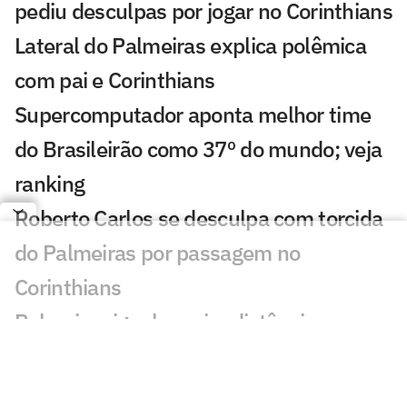
pediu desculpas por jogar no Corinthians
Lateral do Palmeiras explica polêmica
com pai e Corinthians
Supercomputador aponta melhor time
do Brasileirão como 37º do mundo; veja
ranking
Roberto Carlos se desculpa com torcida
do Palmeiras por passagem no
Corinthians
Palmeiras iguala maior distância para o
Flamengo no Brasileirão e mostra força
como visitante