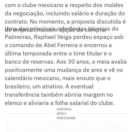
com o clube mexicano a respeito dos moldes
da negociação, incluindo salário e duração do
contrato. No momento, a proposta discutida é
Uma das principais referências técnicas do
de empréstimo com opção de compra.
Palmeiras, Raphael Veiga perdeu espaço sob
o comando de Abel Ferreira e encerrou a
última temporada entre o time titular e o
banco de reservas. Aos 30 anos, o meia avalia
positivamente uma mudança de ares e vê no
calendário mexicano, mais enxuto que o
brasileiro, um atrativo. A eventual
transferência também abriria margem no
elenco e aliviaria a folha salarial do clube.
CONTINUA
APÓS A
PUBLICIDADE