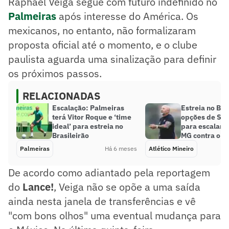
Raphael Veiga segue com futuro indefinido no
Palmeiras
após interesse do América. Os
mexicanos, no entanto, não formalizaram
proposta oficial até o momento, e o clube
paulista aguarda uma sinalização para definir
os próximos passos.
RELACIONADAS
Escalação: Palmeiras
Estreia no Bra
terá Vitor Roque e ‘time
opções de Sa
ideal’ para estreia no
para escalar o
Brasileirão
MG contra o P
Palmeiras
Há 6 meses
Atlético Mineiro
De acordo como adiantado pela reportagem
do
Lance!
, Veiga não se opõe a uma saída
ainda nesta janela de transferências e vê
"com bons olhos" uma eventual mudança para