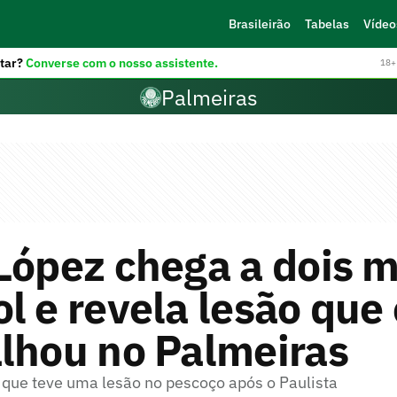
Brasileirão
Tabelas
Vídeo
tar?
Converse com o nosso assistente.
18+ 
Palmeiras
López chega a dois 
l e revela lesão que 
lhou no Palmeiras
 que teve uma lesão no pescoço após o Paulista