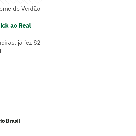
 nome do Verdão
ick ao Real
iras, já fez 82
l
o Brasil