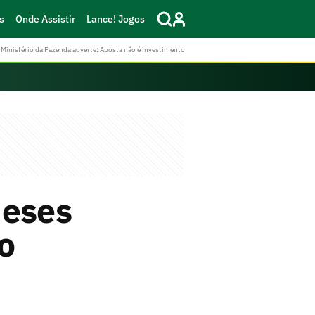
s
Onde Assistir
Lance! Jogos
Ministério da Fazenda adverte: Aposta não é investimento
meses
o