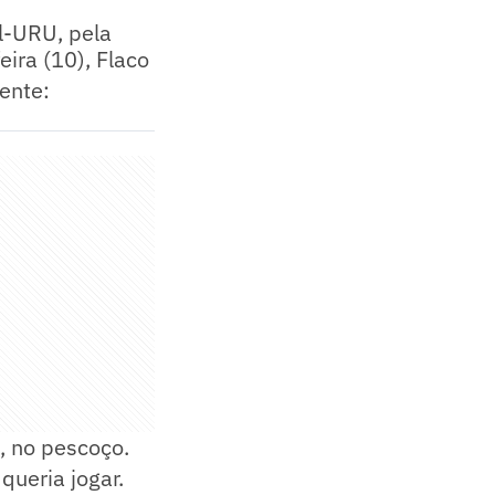
ol-URU, pela
ira (10), Flaco
ente:
, no pescoço.
queria jogar.