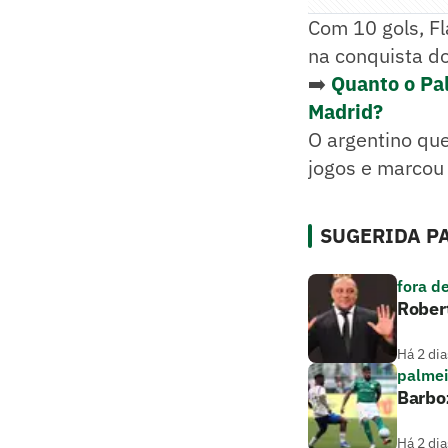
Com 10 gols, Fl
na conquista do
➡️
Quanto o Pa
Madrid?
O argentino que
jogos e marcou
SUGERIDA PA
fora d
Robert
Há 2 dia
palmei
Barboz
Há 2 dia