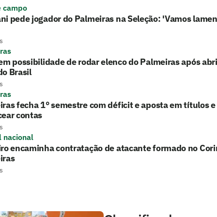
e campo
ni pede jogador do Palmeiras na Seleção: 'Vamos lamen
s
ras
em possibilidade de rodar elenco do Palmeiras após ab
o Brasil
s
ras
ras fecha 1° semestre com déficit e aposta em títulos 
cear contas
s
l nacional
iro encaminha contratação de atacante formado no Cori
iras
s