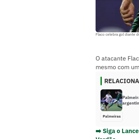
Flaco celebra gol diante 
O atacante Flac
mesmo com uma 
RELACION
Palmeira
argenti
Palmeiras
➡️ Siga o Lanc