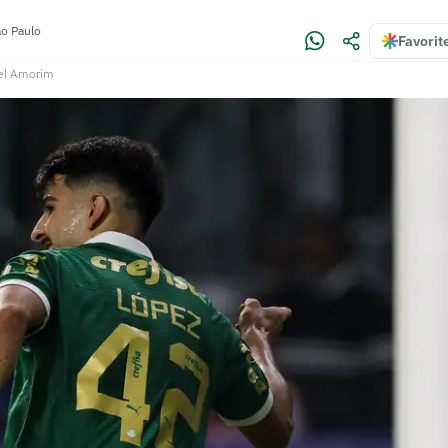
o Paulo
Favorit
el Amorim