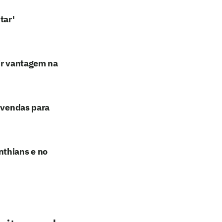
tar'
rir vantagem na
e vendas para
nthians e no