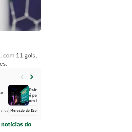
, com 11 gols,
es.
Palmeiras ganha prêmio inédito e
se
é parabenizado na Times Square,
em Nova York
 anos
Mercado do Esporte
Há 2 anos
notícias do