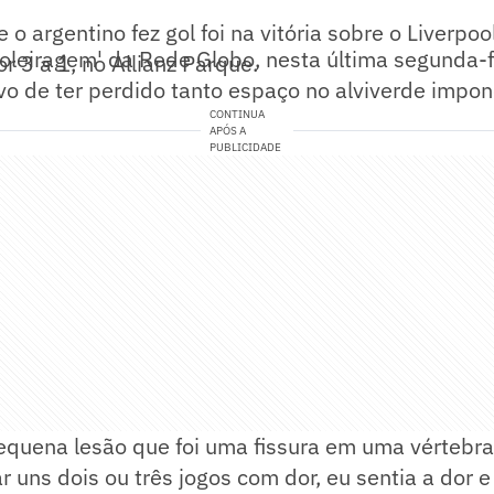
 o argentino fez gol foi na vitória sobre o Liverpo
leiragem' da Rede Globo, nesta última segunda-fe
r 3 a 1, no Allianz Parque.
vo de ter perdido tanto espaço no alviverde impon
CONTINUA
APÓS A
PUBLICIDADE
equena lesão que foi uma fissura em uma vértebra
r uns dois ou três jogos com dor, eu sentia a dor e 