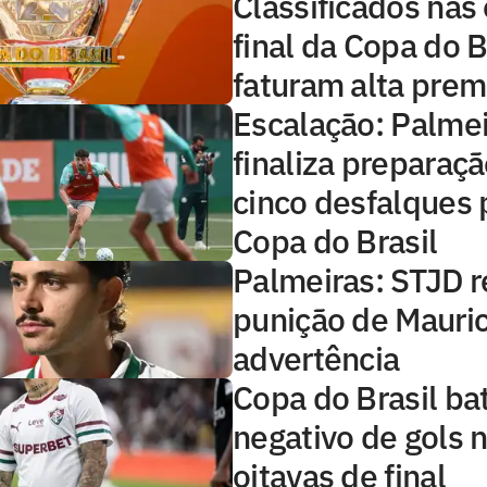
Classificados nas 
final da Copa do B
faturam alta prem
Escalação: Palme
finaliza preparaç
cinco desfalques 
Copa do Brasil
Palmeiras: STJD 
punição de Mauric
advertência
Copa do Brasil ba
negativo de gols n
oitavas de final