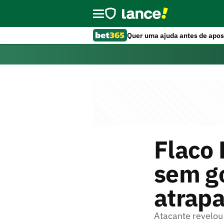
Quer uma ajuda antes de apos
Flaco 
sem go
atrapa
Atacante revelou