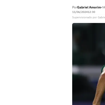
Por
Gabriel Amorim
•
Sã
11/06/2024
12:30
Supervisionado
por
Gabri