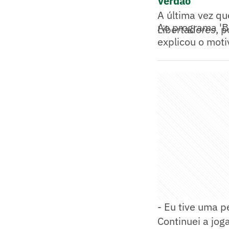
Verdão
A última vez que
Ao programa 'Bo
Libertadores, po
explicou o moti
- Eu tive uma p
Continuei a joga