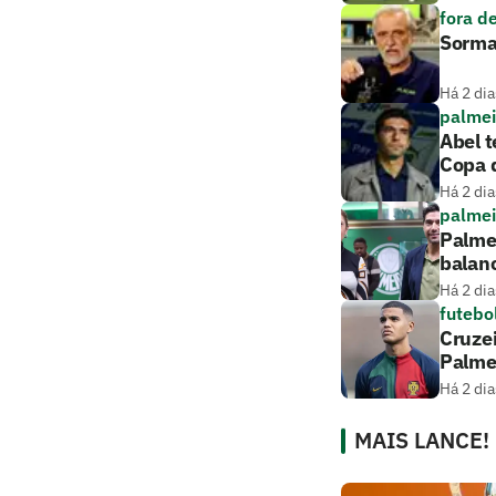
fora d
Sorma
Há 2 dia
palmei
Abel t
Copa d
Há 2 dia
palmei
Palmei
balan
Há 2 dia
futebo
Cruze
Palme
Há 2 dia
MAIS LANCE!