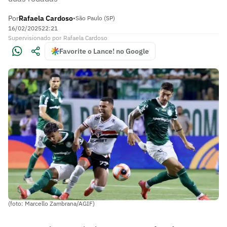
Por
Rafaela Cardoso
•
São Paulo (SP)
16/02/2025
22:21
Supervisionado
por
Rafaela Cardoso
Favorite o Lance! no Google
(foto: Marcello Zambrana/AGIF)