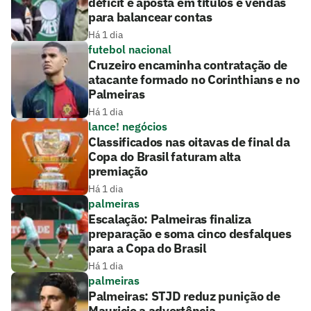
déficit e aposta em títulos e vendas
para balancear contas
Há 1 dia
futebol nacional
Cruzeiro encaminha contratação de
atacante formado no Corinthians e no
Palmeiras
Há 1 dia
lance! negócios
Classificados nas oitavas de final da
Copa do Brasil faturam alta
premiação
Há 1 dia
palmeiras
Escalação: Palmeiras finaliza
preparação e soma cinco desfalques
para a Copa do Brasil
Há 1 dia
palmeiras
Palmeiras: STJD reduz punição de
Mauricio a advertência