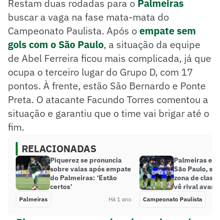
Restam duas rodadas para o
Palmeiras
buscar a vaga na fase mata-mata do
Campeonato Paulista. Após o
empate sem
gols com o São Paulo
, a situação da equipe
de Abel Ferreira ficou mais complicada, já que
ocupa o terceiro lugar do Grupo D, com 17
pontos. À frente, estão São Bernardo e Ponte
Preta. O atacante Facundo Torres comentou a
situação e garantiu que o time vai brigar até o
fim.
RELACIONADAS
Piquerez se pronuncia
Palmeiras em
sobre vaias após empate
São Paulo, seg
do Palmeiras: ‘Estão
zona de classi
certos’
vê rival avanç
Palmeiras
Há 1 ano
Campeonato Paulista