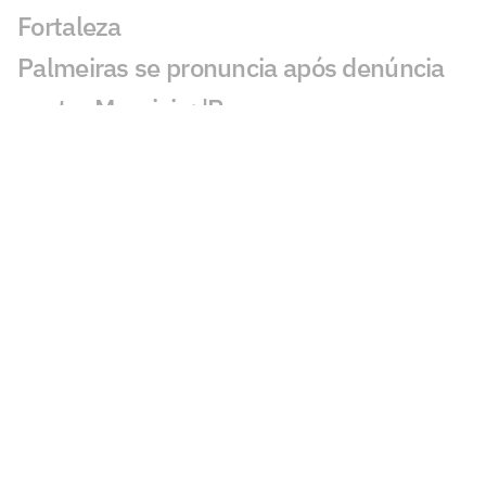
Fortaleza
Palmeiras se pronuncia após denúncia
contra Mauricio: 'Para que serve o
árbitro?'
Mauricio, do Palmeiras, é denunciado
por 'conduta violenta' e pode ser punido
Estrangeiros são sinceros sobre Endrick:
'Real não valoriza'
Palmeiras acumula desfalques e ganha
opções no ataque
Palmeiras x Fortaleza: onde assistir e
escalações do jogo pela Copa do Brasil