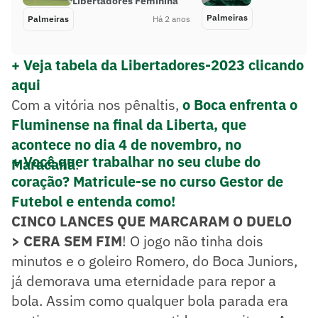
Libertadores Feminina
Palmeiras
Palmeiras
Há 2 anos
+ Veja tabela da Libertadores-2023 clicando
aqui
Com a vitória nos pênaltis,
o Boca enfrenta o
Fluminense na final da Liberta, que
acontece no dia 4 de novembro, no
+ Você quer trabalhar no seu clube do
Maracanã
.
coração? Matricule-se no curso Gestor de
Futebol e entenda como!
CINCO LANCES QUE MARCARAM O DUELO
> CERA SEM FIM
! O jogo não tinha dois
minutos e o goleiro Romero, do Boca Juniors,
já demorava uma eternidade para repor a
bola. Assim como qualquer bola parada era