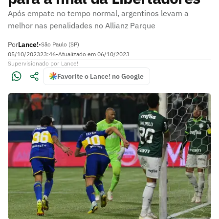
Após empate no tempo normal, argentinos levam a
melhor nas penalidades no Allianz Parque
Por
Lance!
•
São Paulo (SP)
05/10/2023
23:46
•
Atualizado em
06/10/2023
Supervisionado
por
Lance!
Favorite o Lance! no Google