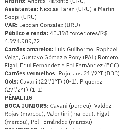
Árbitro:
Andres Matonte (URU)
Assistentes:
Nicolas Taran (URU) e Martin
Soppi (URU)
VAR:
Leodan Gonzalez (URU)
Público e renda:
40.398 torcedores/R$
4.974.909,22
Cartões amarelos:
Luis Guilherme, Raphael
Veiga, Gustavo Gómez e Rony (PAL) Romero,
Figal, Equi Fernández e Pol Fernández (BOC)
Cartões vermelhos:
Rojo, aos 21'/2ºT (BOC)
Gols:
Cavani (22'/1ºT) (0-1), Piquerez
(27'/2ºT) (1-1)
PÊNALTIS
BOCA JUNIORS:
Cavani (perdeu), Valdez
Rojas (marcou), Valentini (marcou), Figal
(marcou), Pol Fernández (marcou)