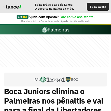
Baixe grátis o app do Lance!
Baixe agora
O esporte na palma da mão.
Ajuda com Aposta?
Fale com o assistente.
18+ Ministério da Fazenda adverte: Aposta não é investimento
Palmeiras
1
1
PAL
BOC
(2)
(4)
Boca Juniors elimina o
Palmeiras nos pênaltis e vai
para a final da Libertadores