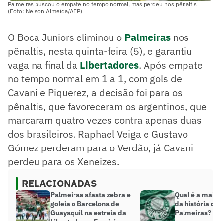
Palmeiras buscou o empate no tempo normal, mas perdeu nos pênaltis
(Foto: Nelson Almeida/AFP)
O Boca Juniors eliminou o
Palmeiras
nos
pênaltis, nesta quinta-feira (5), e garantiu
vaga na final da
Libertadores
. Após empate
no tempo normal em 1 a 1, com gols de
Cavani e Piquerez, a decisão foi para os
pênaltis, que favoreceram os argentinos, que
marcaram quatro vezes contra apenas duas
dos brasileiros. Raphael Veiga e Gustavo
Gómez perderam para o Verdão, já Cavani
perdeu para os Xeneizes.
RELACIONADAS
Palmeiras afasta zebra e
Qual é a maio
goleia o Barcelona de
da história do
Guayaquil na estreia da
Palmeiras?