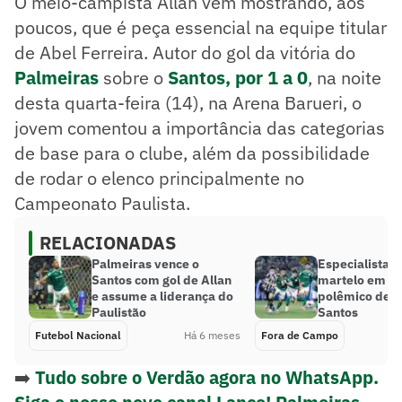
O meio-campista Allan vem mostrando, aos
poucos, que é peça essencial na equipe titular
de Abel Ferreira. Autor do gol da vitória do
Palmeiras
sobre o
Santos, por 1 a 0
, na noite
desta quarta-feira (14), na Arena Barueri, o
jovem comentou a importância das categorias
de base para o clube, além da possibilidade
de rodar o elenco principalmente no
Campeonato Paulista.
RELACIONADAS
Palmeiras vence o
Especialista b
Santos com gol de Allan
martelo em la
e assume a liderança do
polêmico de P
Paulistão
Santos
Futebol Nacional
Há 6 meses
Fora de Campo
➡️
Tudo sobre o Verdão agora no WhatsApp.