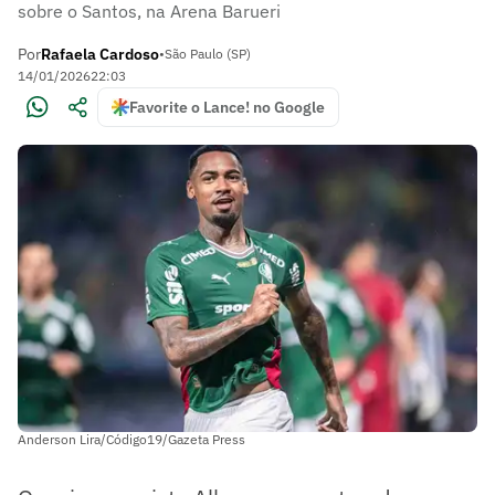
sobre o Santos, na Arena Barueri
Por
Rafaela Cardoso
•
São Paulo (SP)
14/01/2026
22:03
Favorite o Lance! no Google
Anderson Lira/Código19/Gazeta Press