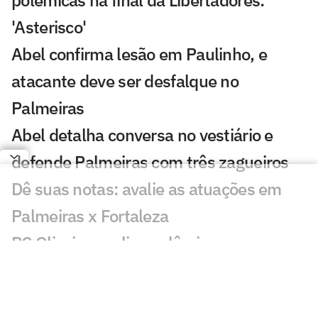
polêmicas na final da Libertadores:
'Asterisco'
Abel confirma lesão em Paulinho, e
atacante deve ser desfalque no
Palmeiras
Abel detalha conversa no vestiário e
defende Palmeiras com três zagueiros
Dê suas notas: avalie as atuações em
Palmeiras x Fortaleza
PC Oliveira analisa polêmica em
Palmeiras x Fortaleza
Palmeiras vence o Fortaleza e abre boa