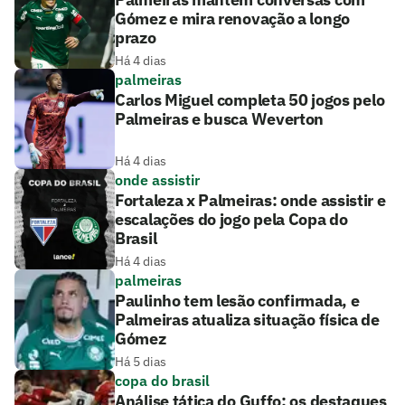
Gómez e mira renovação a longo
prazo
Há 4 dias
palmeiras
Carlos Miguel completa 50 jogos pelo
Palmeiras e busca Weverton
Há 4 dias
onde assistir
Fortaleza x Palmeiras: onde assistir e
escalações do jogo pela Copa do
Brasil
Há 4 dias
palmeiras
Paulinho tem lesão confirmada, e
Palmeiras atualiza situação física de
Gómez
Há 5 dias
copa do brasil
Análise tática do Guffo: os destaques