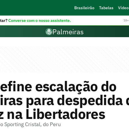
Brasileirão
Tabelas
Vídeo
tar?
Converse com o nosso assistente.
18+ 
Palmeiras
efine escalação do
iras para despedida 
z na Libertadores
o Sporting Cristal, do Peru