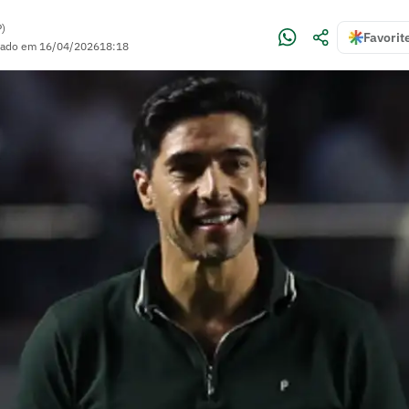
P)
Favorit
zado em
16/04/2026
18:18