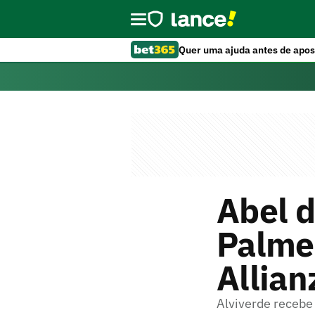
Quer uma ajuda antes de apos
Abel d
Palme
Allian
Alviverde recebe 