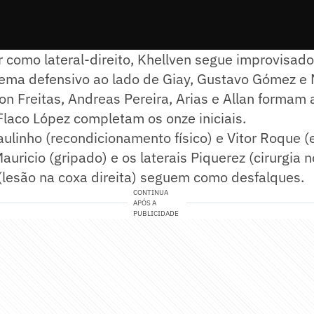
 como lateral-direito, Khellven segue improvisad
tema defensivo ao lado de Giay, Gustavo Gómez e 
n Freitas, Andreas Pereira, Arias e Allan formam a
Flaco López completam os onze iniciais.
ulinho (recondicionamento físico) e Vitor Roque (
Mauricio (gripado) e os laterais Piquerez (cirurgia 
é (lesão na coxa direita) seguem como desfalques.
CONTINUA
APÓS A
PUBLICIDADE