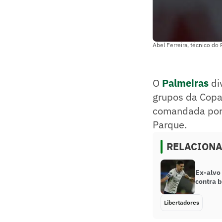
Abel Ferreira, técnico do
O
Palmeiras
di
grupos da Copa 
comandada por A
Parque.
RELACION
Ex-alvo 
contra b
Libertadores