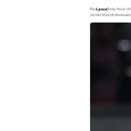
Por
Lance!
•
São Paulo (S
16/04/2026
18:00
•
Atuali