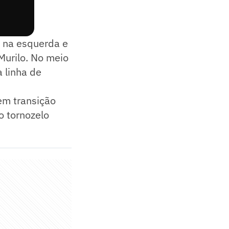
o na esquerda e
Murilo. No meio
 linha de
em transição
no tornozelo