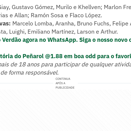
Giay, Gustavo Gómez, Murilo e Khellven; Marlon Fr
rias e Allan; Ramón Sosa e Flaco López.
vas:
Marcelo Lomba, Aranha, Bruno Fuchs, Felipe
ta, Luighi, Emiliano Martínez, Larson e Arthur.
o Verdão agora no WhatsApp. Siga o nosso novo 
itória do Peñarol @1.88 em boa odd para o favor
mais de 18 anos para participar de qualquer ativid
 de forma responsável.
CONTINUA
APÓS A
PUBLICIDADE