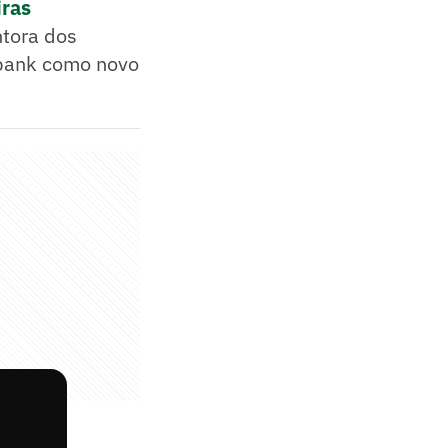
iras
ntora dos
ubank como novo