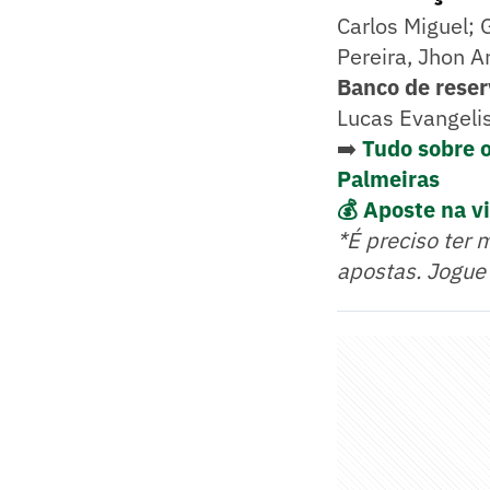
Carlos Miguel; 
Pereira, Jhon A
Banco de reser
Lucas Evangelis
➡️
Tudo sobre 
Palmeiras
💰 Aposte na v
*É preciso ter 
apostas. Jogue