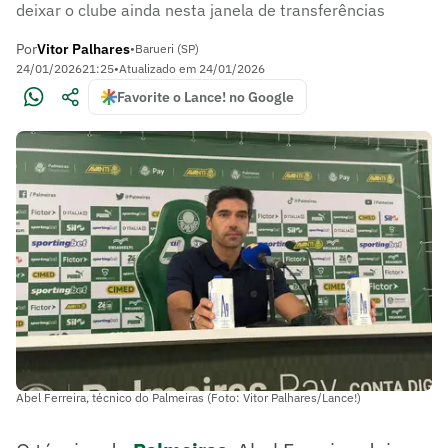
deixar o clube ainda nesta janela de transferências
Por
Vitor Palhares
•
Barueri (SP)
24/01/2026
21:25
•
Atualizado em
24/01/2026
Favorite o Lance! no Google
Abel Ferreira, técnico do Palmeiras (Foto: Vitor Palhares/Lance!)