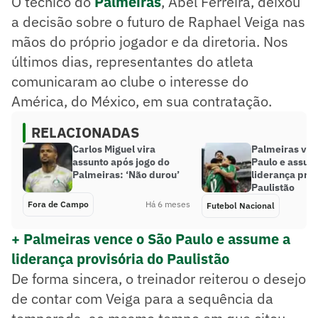
O técnico do
Palmeiras
, Abel Ferreira, deixou
a decisão sobre o futuro de Raphael Veiga nas
mãos do próprio jogador e da diretoria. Nos
últimos dias, representantes do atleta
comunicaram ao clube o interesse do
América, do México, em sua contratação.
RELACIONADAS
Carlos Miguel vira
Palmeiras ven
assunto após jogo do
Paulo e assum
Palmeiras: ‘Não durou’
liderança prov
Paulistão
Fora de Campo
Há 6 meses
Futebol Nacional
+ Palmeiras vence o São Paulo e assume a
liderança provisória do Paulistão
De forma sincera, o treinador reiterou o desejo
de contar com Veiga para a sequência da