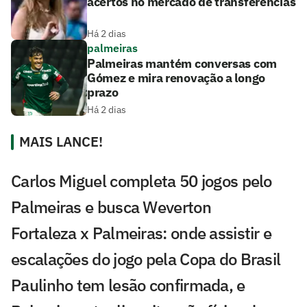
acertos no mercado de transferências
Há 2 dias
palmeiras
Palmeiras mantém conversas com
Gómez e mira renovação a longo
prazo
Há 2 dias
MAIS LANCE!
Carlos Miguel completa 50 jogos pelo
Palmeiras e busca Weverton
Fortaleza x Palmeiras: onde assistir e
escalações do jogo pela Copa do Brasil
Paulinho tem lesão confirmada, e