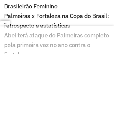
Brasileirão Feminino
Palmeiras x Fortaleza na Copa do Brasil:
retrospecto e estatísticas
Abel terá ataque do Palmeiras completo
pela primeira vez no ano contra o
Fortaleza
Palmeiras se pronuncia após denúncia
contra Mauricio: 'Para que serve o
árbitro?'
Mauricio, do Palmeiras, é denunciado
por 'conduta violenta' e pode ser punido
Estrangeiros são sinceros sobre Endrick: