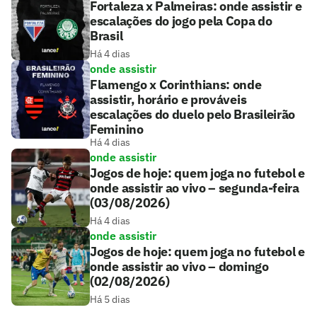
Fortaleza x Palmeiras: onde assistir e
escalações do jogo pela Copa do
Brasil
Há 4 dias
onde assistir
Flamengo x Corinthians: onde
assistir, horário e prováveis
escalações do duelo pelo Brasileirão
Feminino
Há 4 dias
onde assistir
Jogos de hoje: quem joga no futebol e
onde assistir ao vivo – segunda-feira
(03/08/2026)
Há 4 dias
onde assistir
Jogos de hoje: quem joga no futebol e
onde assistir ao vivo – domingo
(02/08/2026)
Há 5 dias