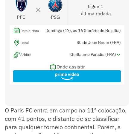
Ligue 1
última rodada
PFC
PSG
Domingo (17), às 16 (horário de Brasília)
Data e Hora
Stade Jean Bouin (FRA)
Local
Guillaume Paradis (FRA)
Árbitro
Onde assistir
Ludovic Reyes (FRA) e Nicolas Durand
Assistentes
(FRA)
Azzédine Souifi (FRA)
Var
O Paris FC entra em campo na 11ª colocação,
com 41 pontos, e distante de se classificar
para qualquer torneio continental. Porém, a