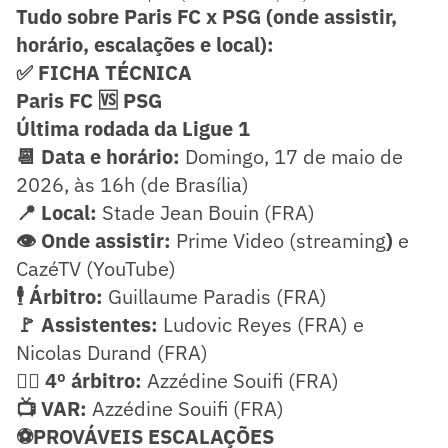
Tudo sobre Paris FC x PSG (onde assistir,
horário, escalações e local):
✅ FICHA TÉCNICA
Paris FC 🆚 PSG
Última rodada da Ligue 1
📆 Data e horário:
Domingo, 17 de maio de
2026, às 16h (de Brasília)
📍 Local:
Stade Jean Bouin (FRA)
👁️ Onde assistir:
Prime Video (streaming
)
e
CazéTV (YouTube)
🕴️ Árbitro:
Guillaume Paradis (FRA)
🚩 Assistentes:
Ludovic Reyes (FRA) e
Nicolas Durand (FRA)
🧑‍⚖️ 4º árbitro:
Azzédine Souifi (FRA)
📺 VAR:
Azzédine Souifi (FRA)
⚽PROVÁVEIS ESCALAÇÕES