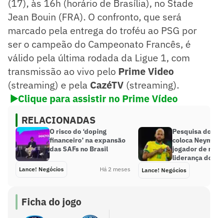
(17), às 16h (horário de Brasília), no Stade
Jean Bouin (FRA). O confronto, que será
marcado pela entrega do troféu ao PSG por
ser o campeão do Campeonato Francês, é
válido pela última rodada da Ligue 1, com
transmissão ao vivo pelo
Prime Video
(streaming) e pela
CazéTV
(streaming).
▶️Clique para assistir no Prime Vídeo
RELACIONADAS
O risco do ‘doping
Pesquisa do 
financeiro’ na expansão
coloca Neyma
das SAFs no Brasil
jogador de ma
liderança do B
Lance! Negócios
Há 2 meses
Lance! Negócios
Ficha do jogo