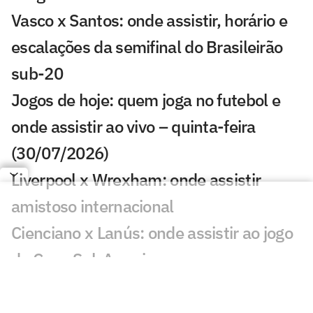
Vasco x Santos: onde assistir, horário e
escalações da semifinal do Brasileirão
sub-20
Jogos de hoje: quem joga no futebol e
onde assistir ao vivo – quinta-feira
(30/07/2026)
Liverpool x Wrexham: onde assistir
amistoso internacional
Cienciano x Lanús: onde assistir ao jogo
da Copa Sul-Americana
RB Bragantino x Sporting Cristal: onde
assistir ao jogo da Copa Sul-Americana