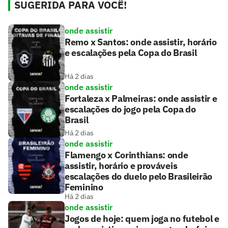
SUGERIDA PARA VOCÊ!
onde assistir
Remo x Santos: onde assistir, horário
e escalações pela Copa do Brasil
Há 2 dias
onde assistir
Fortaleza x Palmeiras: onde assistir e
escalações do jogo pela Copa do
Brasil
Há 2 dias
onde assistir
Flamengo x Corinthians: onde
assistir, horário e prováveis
escalações do duelo pelo Brasileirão
Feminino
Há 2 dias
onde assistir
Jogos de hoje: quem joga no futebol e