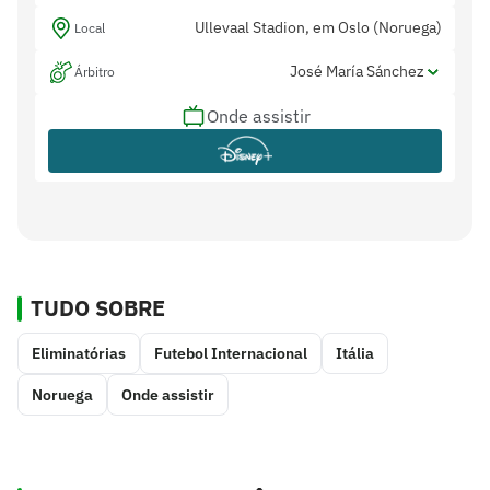
Ullevaal Stadion, em Oslo (Noruega)
Local
José María Sánchez
Árbitro
Onde assistir
Raúl Cabañero e Iñigo Prieto
Assistentes
Juan Martínez Munuera
Var
TUDO SOBRE
Eliminatórias
Futebol Internacional
Itália
Noruega
Onde assistir