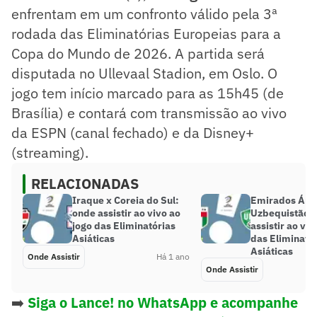
enfrentam em um confronto válido pela 3ª
rodada das Eliminatórias Europeias para a
Copa do Mundo de 2026. A partida será
disputada no Ullevaal Stadion, em Oslo. O
jogo tem início marcado para as 15h45 (de
Brasília) e contará com transmissão ao vivo
da ESPN (canal fechado) e da Disney+
(streaming).
RELACIONADAS
Iraque x Coreia do Sul:
Emirados Ára
onde assistir ao vivo ao
Uzbequistão:
jogo das Eliminatórias
assistir ao viv
Asiáticas
das Eliminató
Asiáticas
Onde Assistir
Há 1 ano
Onde Assistir
➡️
Siga o Lance! no WhatsApp e acompanhe