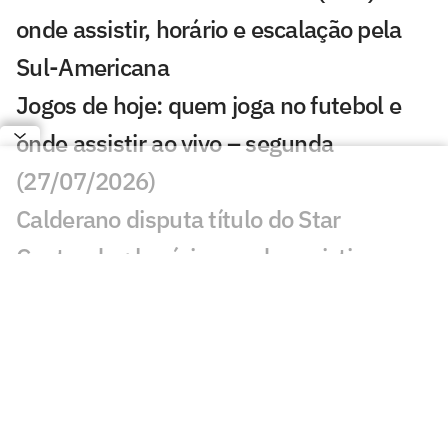
onde assistir, horário e escalação pela
Sul-Americana
Jogos de hoje: quem joga no futebol e
onde assistir ao vivo – segunda
(27/07/2026)
Calderano disputa título do Star
Contender; horário e onde assistir
Calderano e Takahashi na final do WTT
Star Contender; horário e onde assistir
Palmeiras x Atlético-MG: onde assistir e
escalações do jogo pelo Brasileirão
Fórmula 1 hoje: horários e onde assistir