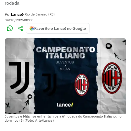
rodada
Por
Lance!
•
Rio de Janeiro (RJ)
04/10/2025
08:00
Favorite o Lance! no Google
Juventus e Milan se enfrentam pela 6ª rodada do Campeonato Italiano, no
domingo (5) (Foto: Arte/Lance)