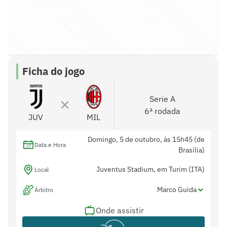
Ficha do jogo
Serie A
6ª rodada
JUV
MIL
Domingo, 5 de outubro, às 15h45 (de
Data e Hora
Brasília)
Juventus Stadium, em Turim (ITA)
Local
Marco Guida
Árbitro
Onde assistir
Valerio Colarossi e Christian Rossi
Assistentes