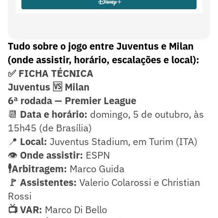
Marco Di Bello
Var
Tudo sobre o jogo entre Juventus e Milan
(onde assistir, horário, escalações e local):
✅ FICHA TÉCNICA
Juventus 🆚 Milan
6ª rodada — Premier League
📆
Data e horário:
domingo, 5 de outubro, às
15h45 (de Brasília)
📍
Local:
Juventus Stadium, em Turim (ITA)
👁️
Onde assistir:
ESPN
🕴️Arbitragem:
Marco Guida
🚩 Assistentes:
Valerio Colarossi e Christian
Rossi
📺 VAR:
Marco Di Bello