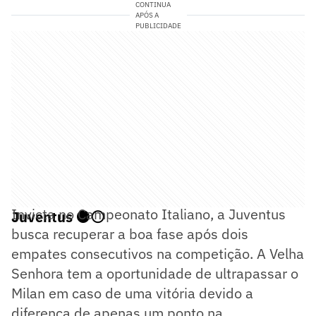
CONTINUA
APÓS A
PUBLICIDADE
Invicta no Campeonato Italiano, a Juventus
Juventus ⚫⚪
busca recuperar a boa fase após dois
empates consecutivos na competição. A Velha
Senhora tem a oportunidade de ultrapassar o
Milan em caso de uma vitória devido a
diferença de apenas um ponto na