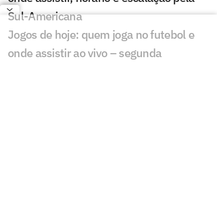
Sul-Americana
Jogos de hoje: quem joga no futebol e
onde assistir ao vivo – segunda
(27/07/2026)
Calderano disputa título do Star
Contender; horário e onde assistir
Calderano e Takahashi na final do WTT
Star Contender; horário e onde assistir
Palmeiras x Atlético-MG: onde assistir e
escalações do jogo pelo Brasileirão
Fórmula 1 hoje: horários e onde assistir