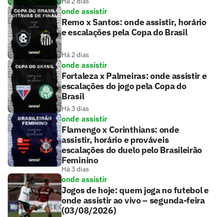
Há 2 dias
onde assistir
Remo x Santos: onde assistir, horário
e escalações pela Copa do Brasil
Há 2 dias
onde assistir
Fortaleza x Palmeiras: onde assistir e
escalações do jogo pela Copa do
Brasil
Há 3 dias
onde assistir
Flamengo x Corinthians: onde
assistir, horário e prováveis
escalações do duelo pelo Brasileirão
Feminino
Há 3 dias
onde assistir
Jogos de hoje: quem joga no futebol e
onde assistir ao vivo – segunda-feira
(03/08/2026)