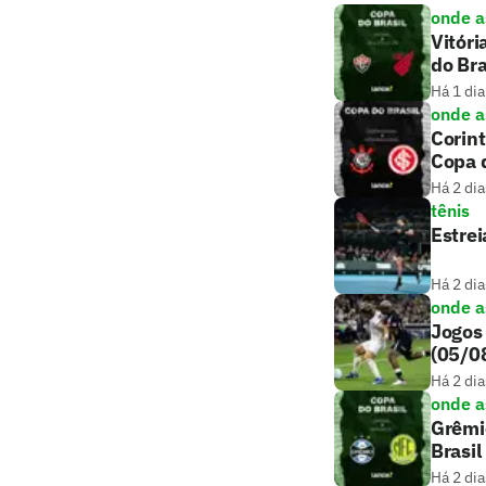
onde as
Vitóri
do Bra
Há 1 dia
onde as
Corint
Copa d
Há 2 dia
tênis
Estrei
Há 2 dia
onde as
Jogos 
(05/0
Há 2 dia
onde as
Grêmio
Brasil
Há 2 dia