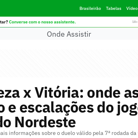
Brasileirão
Tabelas
Vídeo
tar?
Converse com o nosso assistente.
18+ 
Onde Assistir
eza x Vitória: onde as
o e escalações do jog
do Nordeste
pais informações sobre o duelo válido pela 7ª rodada da