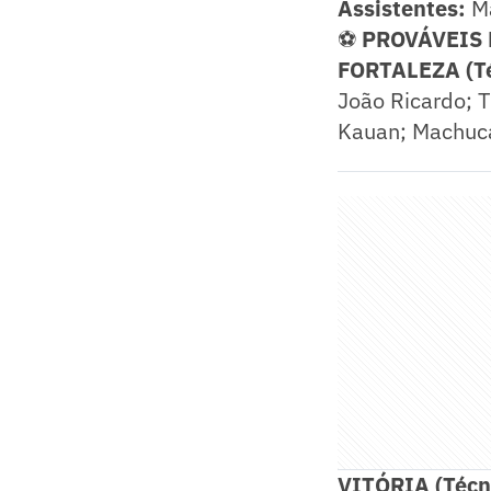
Assistentes:
Ma
⚽
PROVÁVEIS
FORTALEZA (T
João Ricardo; 
Kauan; Machuca
VITÓRIA (Técn