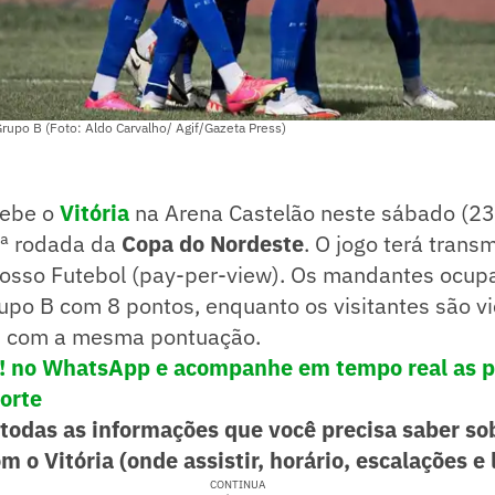
 Grupo B (Foto: Aldo Carvalho/ Agif/Gazeta Press)
ebe o
Vitória
na Arena Castelão neste sábado (23
 7ª rodada da
Copa do Nordeste
. O jogo terá tran
Nosso Futebol (pay-per-view). Os mandantes ocup
upo B com 8 pontos, enquanto os visitantes são v
m com a mesma pontuação.
e! no WhatsApp e acompanhe em tempo real as p
porte
 todas as informações que você precisa saber so
m o Vitória (onde assistir, horário, escalações e l
CONTINUA