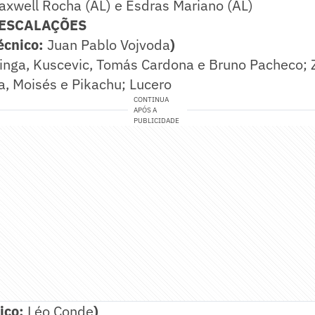
xwell Rocha (AL) e Esdras Mariano (AL)
 ESCALAÇÕES
écnico:
Juan Pablo Vojvoda
)
Tinga, Kuscevic, Tomás Cardona e Bruno Pacheco; 
, Moisés e Pikachu; Lucero
CONTINUA
APÓS A
PUBLICIDADE
ico:
Léo Conde
)