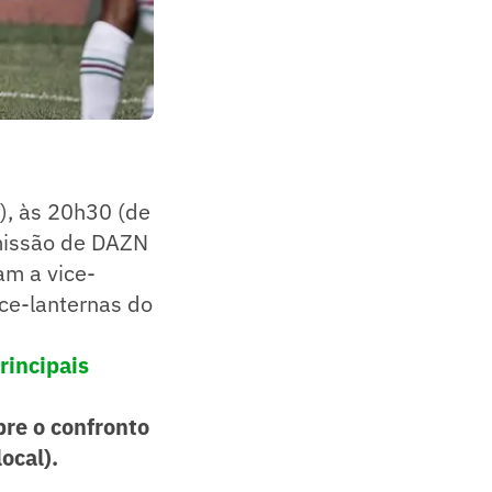
), às 20h30 (de
smissão de DAZN
am a vice-
ice-lanternas do
rincipais
bre o confronto
ocal).