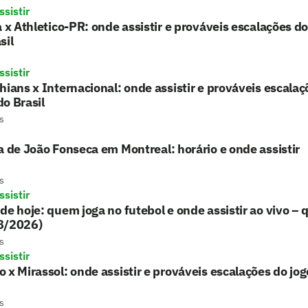
sistir
a x Athletico-PR: onde assistir e prováveis escalações d
sil
sistir
hians x Internacional: onde assistir e prováveis escalaç
o Brasil
s
a de João Fonseca em Montreal: horário e onde assistir
s
sistir
de hoje: quem joga no futebol e onde assistir ao vivo – 
8/2026)
s
sistir
 x Mirassol: onde assistir e prováveis escalações do jo
s