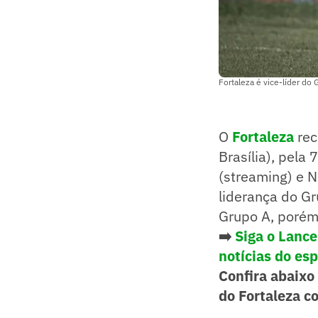
Fortaleza é vice-líder do
O
Fortaleza
rec
Brasília), pela
(streaming) e 
liderança do Gr
Grupo A, poré
➡️
Siga o Lanc
notícias do es
Confira abaixo
do Fortaleza co