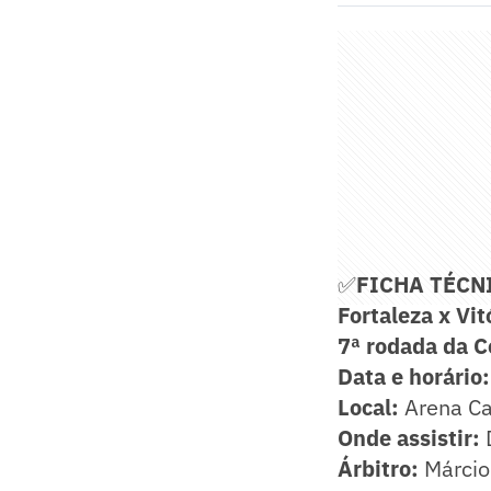
✅
FICHA TÉCN
Fortaleza x Vit
7ª rodada da C
Data e horário:
Local:
Arena Ca
Onde assistir:
D
Árbitro:
Márcio 