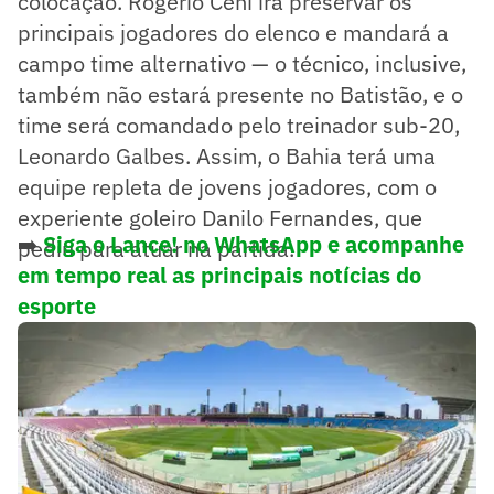
colocação. Rogério Ceni irá preservar os
principais jogadores do elenco e mandará a
campo time alternativo — o técnico, inclusive,
também não estará presente no Batistão, e o
time será comandado pelo treinador sub-20,
Leonardo Galbes. Assim, o Bahia terá uma
equipe repleta de jovens jogadores, com o
experiente goleiro Danilo Fernandes, que
➡️
Siga o Lance! no WhatsApp e acompanhe
pediu para atuar na partida.
em tempo real as principais notícias do
esporte