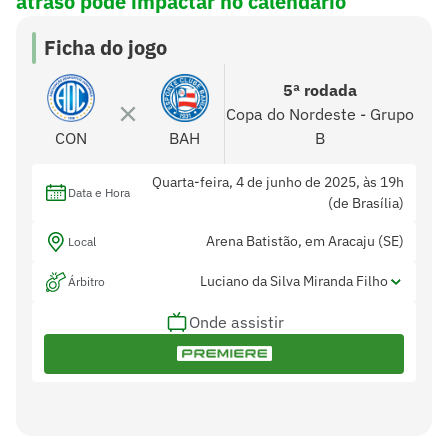
atraso pode impactar no calendário
Ficha do jogo
5ª rodada
Copa do Nordeste - Grupo
CON
BAH
B
Quarta-feira, 4 de junho de 2025, às 19h
Data e Hora
(de Brasília)
Arena Batistão, em Aracaju (SE)
Local
Luciano da Silva Miranda Filho
Árbitro
Onde assistir
Renan Aguiar da Costa e Eleuterio Felipe
Assistentes
Marques Junior