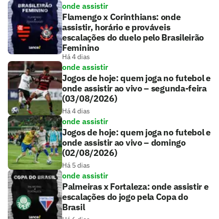
onde assistir
Flamengo x Corinthians: onde
assistir, horário e prováveis
escalações do duelo pelo Brasileirão
Feminino
Há 4 dias
onde assistir
Jogos de hoje: quem joga no futebol e
onde assistir ao vivo – segunda-feira
(03/08/2026)
Há 4 dias
onde assistir
Jogos de hoje: quem joga no futebol e
onde assistir ao vivo – domingo
(02/08/2026)
Há 5 dias
onde assistir
Palmeiras x Fortaleza: onde assistir e
escalações do jogo pela Copa do
Brasil