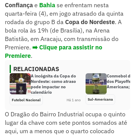
Confiança
e
Bahia
se enfrentam nesta
quarta-feira (4), em jogo atrasado da quinta
rodada do grupo B da
Copa do Nordeste
. A
bola rola às 19h (de Brasília), na Arena
Batistão, em Aracaju, com transmissão do
Premiere.
➡️ Clique para assistir no
Premiere
.
RELACIONADAS
A incógnita da Copa do
Conmebol deta
Nordeste: como atraso
dos Playoffs d
pode impactar no
Americana; ve
calendário
Sul-Americana
Futebol Nacional
Há 1 ano
O Dragão do Bairro Industrial ocupa o quinto
lugar da chave com sete pontos somados até
aqui, um a menos que o quarto colocado