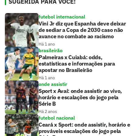
SUGERIDA PARA VOCÊ!
futebol internacional
Vini Jr diz que Espanha deve deixar
de sediar a Copa de 2030 caso não
avance no combate ao racismo
Há 1 ano
brasileirão
Palmeiras x Cuiabá: odds,
estatísticas e informações para
apostar no Brasileirão
Há 1 ano
onde assistir
Sport x Avaí: onde assistir ao vivo,
horário e escalações do jogo pela
Série B
Há 2 anos
futebol nacional
Ceará x Sport: onde assistir, horário e
prováveis escalações do jogo pela