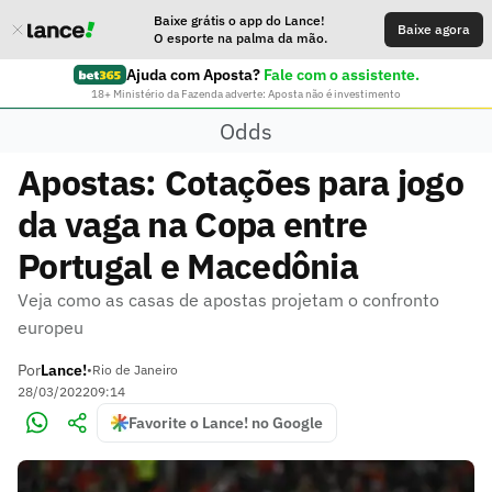
Baixe grátis o app do Lance!
Baixe agora
O esporte na palma da mão.
Ajuda com Aposta?
Fale com o assistente.
18+ Ministério da Fazenda adverte: Aposta não é investimento
Odds
Apostas: Cotações para jogo
da vaga na Copa entre
Portugal e Macedônia
Veja como as casas de apostas projetam o confronto
europeu
Por
Lance!
•
Rio de Janeiro
28/03/2022
09:14
Favorite o Lance! no Google