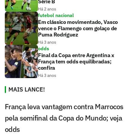
Série B
Há 2 anos
futebol nacional
Em clássico movimentado, Vasco
vence o Flamengo com golaço de
Puma Rodríguez
Há 3 anos
odds
Final da Copa entre Argentina x
França tem odds equilibradas;
confira
Há 3 anos
MAIS LANCE!
França leva vantagem contra Marrocos
pela semifinal da Copa do Mundo; veja
odds