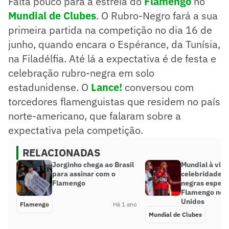
Falta pouco para a estreia do
Flamengo
no
Mundial de Clubes
. O Rubro-Negro fará a sua
primeira partida na competição no dia 16 de
junho, quando encara o Espérance, da Tunísia,
na Filadélfia. Até lá a expectativa é de festa e
celebração rubro-negra em solo
estadunidense. O
Lance!
conversou com
torcedores flamenguistas que residem no país
norte-americano, que falaram sobre a
expectativa pela competição.
RELACIONADAS
Jorginho chega ao Brasil
Mundial à vist
para assinar com o
celebridades 
Flamengo
negras esper
Flamengo nos
Unidos
Flamengo
Há 1 ano
Mundial de Clubes