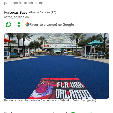
país norte-americano
Por
Lucas Bayer
•
Rio de Janeiro (RJ)
07/06/2025
05:00
Favorite o Lance! no Google
Bandeira da embaixada do Flamengo em Orlando (Foto: Divulgação)